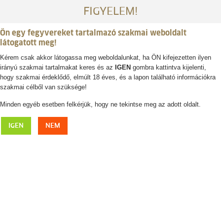
FIGYELEM!
Ön egy fegyvereket tartalmazó szakmai weboldalt
látogatott meg!
Kérem csak akkor látogassa meg weboldalunkat, ha ÖN kifejezetten ilyen
irányú szakmai tartalmakat keres és az
IGEN
gombra kattintva kijelenti,
Belépés / regisztráció
hogy szakmai érdeklődő, elmúlt 18 éves, és a lapon található információkra
szakmai célből van szüksége!
0
0,- Ft
Minden egyéb esetben felkérjük, hogy ne tekintse meg az adott oldalt.
Szerelék
IGEN
NEM