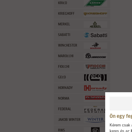
KRICO
KRIEGHOFF
MERKEL
SABATTI
WINCHESTER
MAROCCHI
FIOCCHI
GECO
HORNADY
NORMA
FEDERAL
Ön egy fe
JAKOB WINTER
Kérem csak a
RWS
keres és az