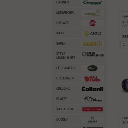
GREINER
MONARCHIA
HA
End
HANWAG
LR-
AIGLE
299
SAUER
STEYR -
MANNLICHER
LE CHAMEAU
FJALLRAVEN
COLLONIL
BLASER
VICTORINOX
HAW
BÖCKER
30 