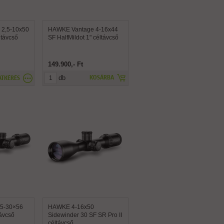
2,5-10x50
HAWKE Vantage 4-16x44
ltávcső
SF HalfMildot 1" céltávcső
149.900,- Ft
db
KOSÁRBA
ATKÉRÉS
 5-30×56
HAWKE 4-16x50
ávcső
Sidewinder 30 SF SR Pro II
céltávcső