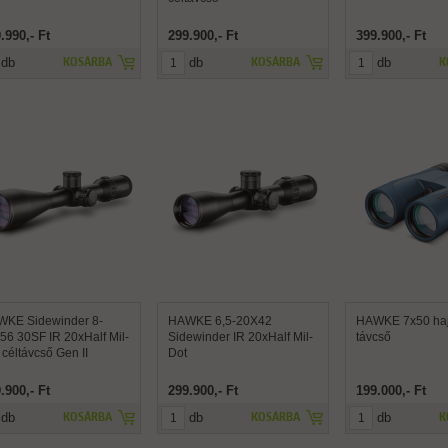
.990,- Ft
299.900,- Ft
399.900,- Ft
db
db
db
KOSÁRBA
KOSÁRBA
K
KE Sidewinder 8-
HAWKE 6,5-20X42
HAWKE 7x50 hajó
56 30SF IR 20xHalf Mil-
Sidewinder IR 20xHalf Mil-
távcső
 céltávcső Gen II
Dot
.900,- Ft
299.900,- Ft
199.000,- Ft
db
db
db
KOSÁRBA
KOSÁRBA
K