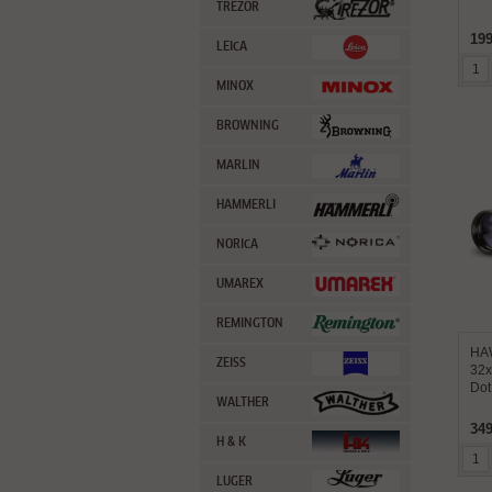
TREZOR
199
LEICA
MINOX
BROWNING
MARLIN
HAMMERLI
NORICA
UMAREX
REMINGTON
HAW
ZEISS
32x
Dot
WALTHER
349
H & K
LUGER