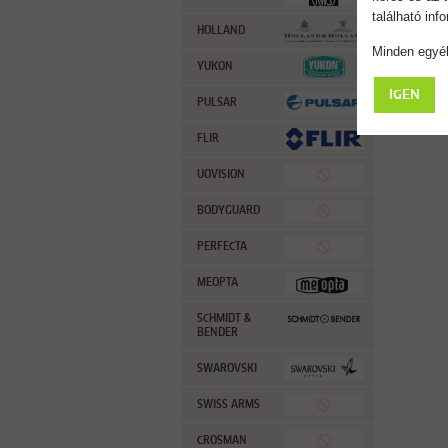
található in
HOLLAND
Minden egyéb
YUKON
IGEN
PULSAR
FLIR
UOVISION
BODYGUARD
PERFECTA
MEOPTA
SCHMIDT &
BENDER
SWAROVSKI
SWISS ARMS
CROSMAN