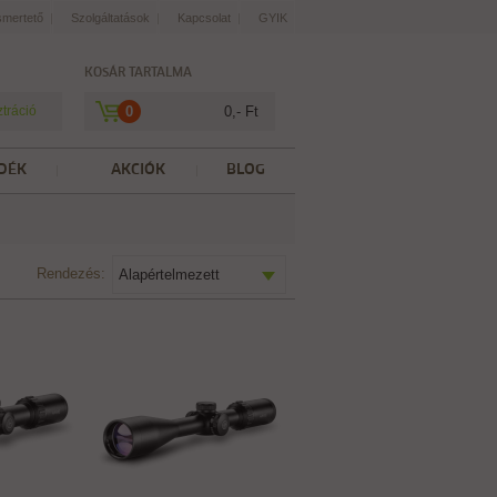
smertető
Szolgáltatások
Kapcsolat
GYIK
KOSÁR TARTALMA
ztráció
0
0,- Ft
DÉK
AKCIÓK
BLOG
Rendezés:
Alapértelmezett