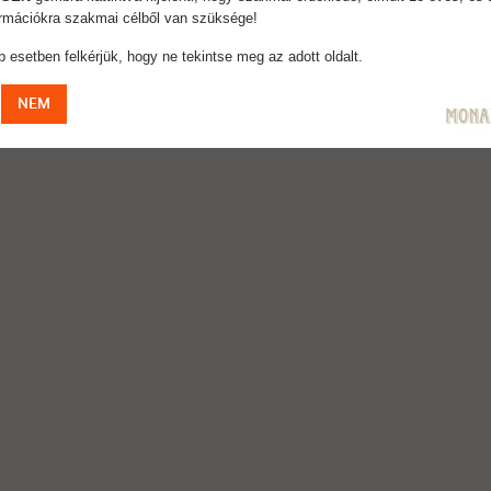
formációkra szakmai célből van szüksége!
 esetben felkérjük, hogy ne tekintse meg az adott oldalt.
NEM