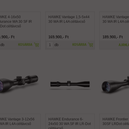
WKE 4-16x50
HAWKE Vantage 1,5-5x44
HAWKE Vantage 
urance WA 30 SF IR
30 WA IR L4A céltávcső
30 WA IR L4A cé
Dot céltávcső
.900,- Ft
169.900,- Ft
189.900,- Ft
db
db
KOSÁRBA
KOSÁRBA
AJÁNL
KE Vantage 3-12x56
HAWKE Endurance 6-
HAWKE Frontier
WA IR L4A céltávcső
24x50 30 WA SF IR LR-Dot
30SF LRDot célt
céltávcső