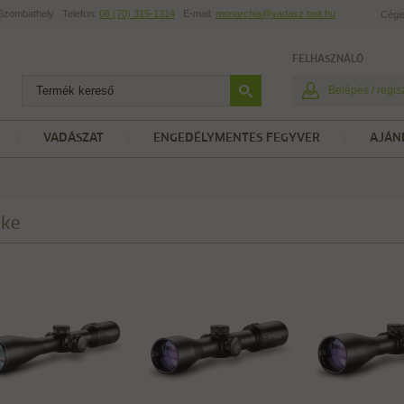
t Szombathely
Telefon:
06 (70) 315-1314
E-mail:
monarchia@vadasz.bolt.hu
Cégi
FELHASZNÁLÓ
Belépés / regis
VADÁSZAT
ENGEDÉLYMENTES FEGYVER
AJÁN
ke