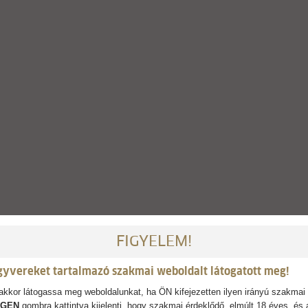
FIGYELEM!
gyvereket tartalmazó szakmai weboldalt látogatott meg!
kkor látogassa meg weboldalunkat, ha ÖN kifejezetten ilyen irányú szakmai 
IGEN
gombra kattintva kijelenti, hogy szakmai érdeklődő, elmúlt 18 éves, és 