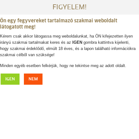
FIGYELEM!
Ön egy fegyvereket tartalmazó szakmai weboldalt
látogatott meg!
Kérem csak akkor látogassa meg weboldalunkat, ha ÖN kifejezetten ilyen
irányú szakmai tartalmakat keres és az
IGEN
gombra kattintva kijelenti,
Belépés / regisztráció
hogy szakmai érdeklődő, elmúlt 18 éves, és a lapon található információkra
szakmai célből van szüksége!
0
0,- Ft
Minden egyéb esetben felkérjük, hogy ne tekintse meg az adott oldalt.
IZS
IGEN
NEM