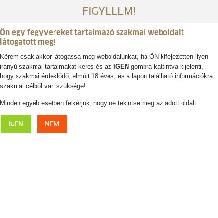
FIGYELEM!
Ön egy fegyvereket tartalmazó szakmai weboldalt
látogatott meg!
Kérem csak akkor látogassa meg weboldalunkat, ha ÖN kifejezetten ilyen
irányú szakmai tartalmakat keres és az
IGEN
gombra kattintva kijelenti,
Belépés / regisztráció
hogy szakmai érdeklődő, elmúlt 18 éves, és a lapon található információkra
szakmai célből van szüksége!
0
0,- Ft
Minden egyéb esetben felkérjük, hogy ne tekintse meg az adott oldalt.
Fiskars
IGEN
NEM