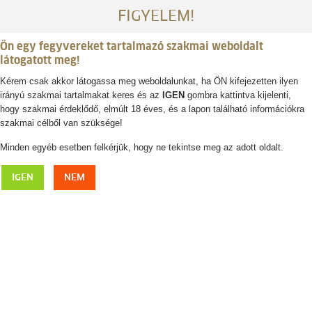
FIGYELEM!
Ön egy fegyvereket tartalmazó szakmai weboldalt
látogatott meg!
Kérem csak akkor látogassa meg weboldalunkat, ha ÖN kifejezetten ilyen
irányú szakmai tartalmakat keres és az
IGEN
gombra kattintva kijelenti,
Belépés / regisztráció
hogy szakmai érdeklődő, elmúlt 18 éves, és a lapon található információkra
szakmai célből van szüksége!
0
0,- Ft
Minden egyéb esetben felkérjük, hogy ne tekintse meg az adott oldalt.
Hagopur
IGEN
NEM