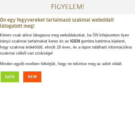
FIGYELEM!
Ön egy fegyvereket tartalmazó szakmai weboldalt
látogatott meg!
Kérem csak akkor látogassa meg weboldalunkat, ha ÖN kifejezetten ilyen
irányú szakmai tartalmakat keres és az
IGEN
gombra kattintva kijelenti,
Belépés / regisztráció
hogy szakmai érdeklődő, elmúlt 18 éves, és a lapon található információkra
szakmai célből van szüksége!
0
0,- Ft
Minden egyéb esetben felkérjük, hogy ne tekintse meg az adott oldalt.
Gázos
IGEN
NEM