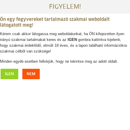
FIGYELEM!
Ön egy fegyvereket tartalmazó szakmai weboldalt
látogatott meg!
Kérem csak akkor látogassa meg weboldalunkat, ha ÖN kifejezetten ilyen
irányú szakmai tartalmakat keres és az
IGEN
gombra kattintva kijelenti,
Belépés / regisztráció
hogy szakmai érdeklődő, elmúlt 18 éves, és a lapon található információkra
szakmai célből van szüksége!
0
0,- Ft
Minden egyéb esetben felkérjük, hogy ne tekintse meg az adott oldalt.
Nikon
IGEN
NEM