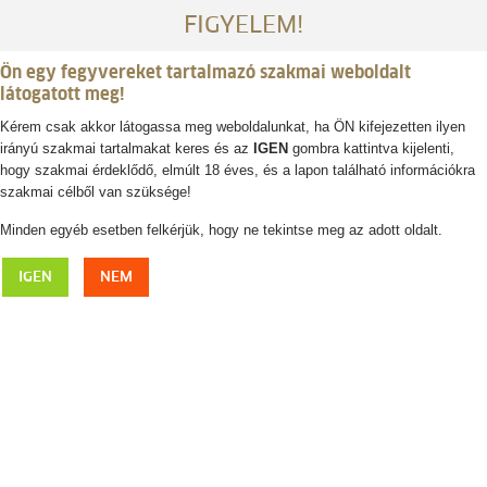
FIGYELEM!
Ön egy fegyvereket tartalmazó szakmai weboldalt
látogatott meg!
Kérem csak akkor látogassa meg weboldalunkat, ha ÖN kifejezetten ilyen
irányú szakmai tartalmakat keres és az
IGEN
gombra kattintva kijelenti,
Belépés / regisztráció
hogy szakmai érdeklődő, elmúlt 18 éves, és a lapon található információkra
szakmai célből van szüksége!
0
0,- Ft
Minden egyéb esetben felkérjük, hogy ne tekintse meg az adott oldalt.
Swarovski
IGEN
NEM