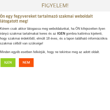
FIGYELEM!
Ön egy fegyvereket tartalmazó szakmai weboldalt
látogatott meg!
Kérem csak akkor látogassa meg weboldalunkat, ha ÖN kifejezetten ilyen
irányú szakmai tartalmakat keres és az
IGEN
gombra kattintva kijelenti,
Belépés / regisztráció
hogy szakmai érdeklődő, elmúlt 18 éves, és a lapon található információkra
szakmai célből van szüksége!
0
0,- Ft
Minden egyéb esetben felkérjük, hogy ne tekintse meg az adott oldalt.
Browning
IGEN
NEM