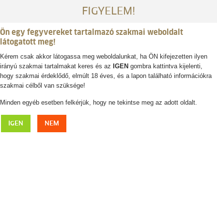
FIGYELEM!
Ön egy fegyvereket tartalmazó szakmai weboldalt
látogatott meg!
Kérem csak akkor látogassa meg weboldalunkat, ha ÖN kifejezetten ilyen
irányú szakmai tartalmakat keres és az
IGEN
gombra kattintva kijelenti,
Belépés / regisztráció
hogy szakmai érdeklődő, elmúlt 18 éves, és a lapon található információkra
szakmai célből van szüksége!
0
0,- Ft
Minden egyéb esetben felkérjük, hogy ne tekintse meg az adott oldalt.
Alsóruházat
IGEN
NEM