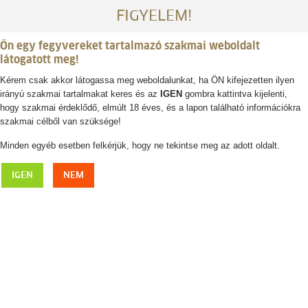
FIGYELEM!
Ön egy fegyvereket tartalmazó szakmai weboldalt
látogatott meg!
Kérem csak akkor látogassa meg weboldalunkat, ha ÖN kifejezetten ilyen
irányú szakmai tartalmakat keres és az
IGEN
gombra kattintva kijelenti,
Belépés / regisztráció
hogy szakmai érdeklődő, elmúlt 18 éves, és a lapon található információkra
szakmai célből van szüksége!
0
0,- Ft
Minden egyéb esetben felkérjük, hogy ne tekintse meg az adott oldalt.
Férfi
IGEN
NEM