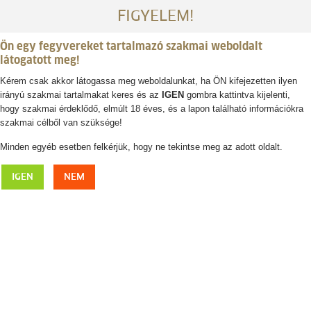
FIGYELEM!
Ön egy fegyvereket tartalmazó szakmai weboldalt
látogatott meg!
Kérem csak akkor látogassa meg weboldalunkat, ha ÖN kifejezetten ilyen
irányú szakmai tartalmakat keres és az
IGEN
gombra kattintva kijelenti,
Belépés / regisztráció
hogy szakmai érdeklődő, elmúlt 18 éves, és a lapon található információkra
szakmai célből van szüksége!
0
0,- Ft
Minden egyéb esetben felkérjük, hogy ne tekintse meg az adott oldalt.
BLASER Vintage Wing férfi kabát
IGEN
NEM