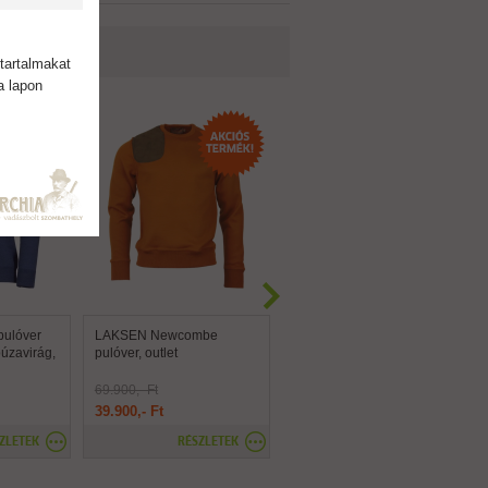
tartalmakat
a lapon
pulóver
LAKSEN Newcombe
DEERHUNTER Sheffield
búzavirág,
pulóver, outlet
kereknyakú vadász pulóver
69.900,- Ft
39.900,- Ft
45.900,- Ft
ZLETEK
RÉSZLETEK
RÉSZLETEK