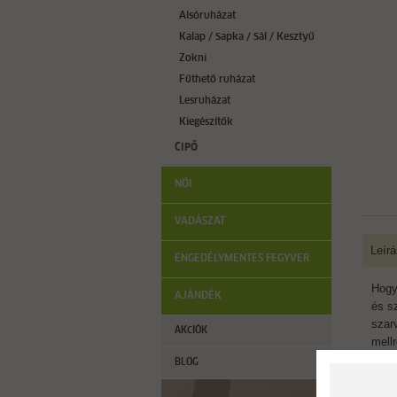
Alsóruházat
Kalap / Sapka / Sál / Kesztyű
Zokni
Fűthető ruházat
Lesruházat
Kiegészítők
CIPŐ
NŐI
VADÁSZAT
Leírá
ENGEDÉLYMENTES FEGYVER
Hogy
AJÁNDÉK
és s
szar
AKCIÓK
mell
válas
BLOG