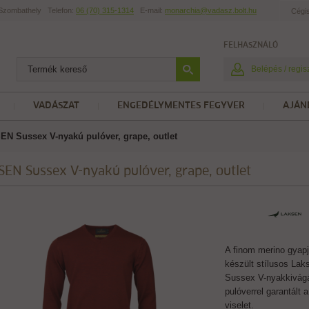
t Szombathely
Telefon:
06 (70) 315-1314
E-mail:
monarchia@vadasz.bolt.hu
Cégi
FELHASZNÁLÓ
Belépés / regis
VADÁSZAT
ENGEDÉLYMENTES FEGYVER
AJÁN
N Sussex V-nyakú pulóver, grape, outlet
EN Sussex V-nyakú pulóver, grape, outlet
A finom merino gyapj
készült stílusos Lak
Sussex V-nyakkivágá
pulóverrel garantált 
viselet.