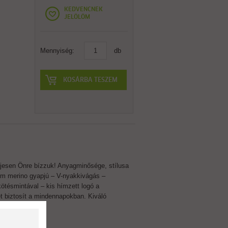
KEDVENCNEK
JELÖLÖM
Mennyiség:
db
KOSÁRBA TESZEM
ljesen Önre bízzuk! Anyagminősége, stílusa
nom merino gyapjú – V-nyakkivágás –
kötésmintával – kis hímzett logó a
et biztosít a mindennapokban. Kiváló