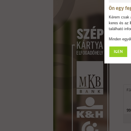
Ön egy fe
Kérem csak a
keres és az
található in
Minden egyéb
IGEN
FJ
99