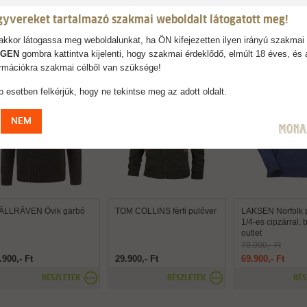
gyvereket tartalmazó szakmai weboldalt látogatott meg!
AJÁNLJUK
kkor látogassa meg weboldalunkat, ha ÖN kifejezetten ilyen irányú szakmai 
IGEN
gombra kattintva kijelenti, hogy szakmai érdeklődő, elmúlt 18 éves, és 
formációkra szakmai célből van szüksége!
 esetben felkérjük, hogy ne tekintse meg az adott oldalt.
NEM
ÄLLRÄVEN Övik garbó
TOM COLLINS férfi pulóver
LAKSEN Norfolk 
1/4-es cipzárral, 
outlet
79.900,- Ft
.900,- Ft
29.900,- Ft
69.900,- Ft
RÉSZLETEK
RÉSZLETEK
RÉS