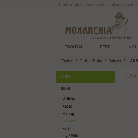
Üzletünk: Monarchia Vadászbolt - online vadászbol
FŐOLDAL
FÉRFI
NŐI
/
/
/
/
LAKSE
Főoldal
Férfi
Ruha
Pulóver
LAKS
FÉRFI
RUHA
Mellény
Kabát
Nadrág
Pulóver
Polár
Ing / Póló