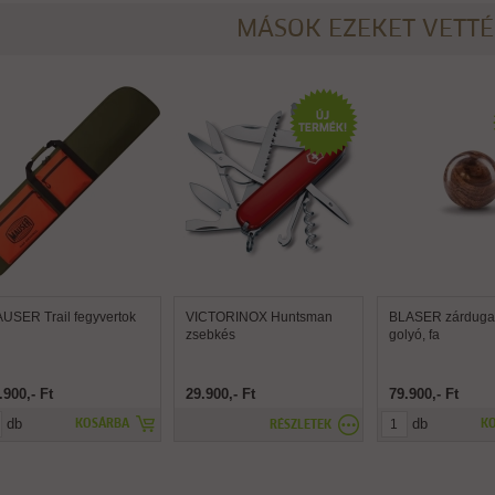
MÁSOK EZEKET VETT
USER Trail fegyvertok
VICTORINOX Huntsman
BLASER zárdugat
zsebkés
golyó, fa
.900,- Ft
29.900,- Ft
79.900,- Ft
db
db
KOSÁRBA
K
RÉSZLETEK