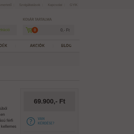
smertető
Szolgáltatások
Kapcsolat
GYIK
KOSÁR TARTALMA
ztráció
0
0,- Ft
DÉK
AKCIÓK
BLOG
69.900,- Ft
úból
sen
VAN
sú férfi
KÉRDÉSE?
a kellemes