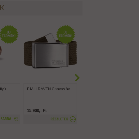
ÉK
tyú
FJÄLLRÄVEN Canvas öv
FJÄLLRÄVEN Canvas
Brass öv
15.900,- Ft
15.900,- Ft
OSÁRBA
RÉSZLETEK
RÉSZLETEK