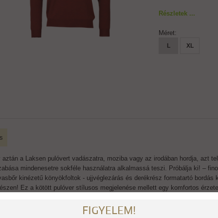
Részletek ...
Méret:
L
XL
s
 aztán a Laksen pulóvert vadászatra, moziba vagy az irodában hordja, azt te
zabása mindenesetre sokféle használatra alkalmassá teszi. Próbálja ki! – fi
vasbőr kinézetű könyökfoltok - ujjvéglezárás és derékrész formatartó bordás 
részen! Ez a kötött pulóver stílusos megjelenése mellett egy komfortos érzet
ztás az őszi-téli időszakra.
FIGYELEM!