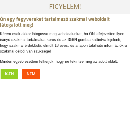
FIGYELEM!
Ön egy fegyvereket tartalmazó szakmai weboldalt
látogatott meg!
Kérem csak akkor látogassa meg weboldalunkat, ha ÖN kifejezetten ilyen
irányú szakmai tartalmakat keres és az
IGEN
gombra kattintva kijelenti,
Belépés / regisztráció
hogy szakmai érdeklődő, elmúlt 18 éves, és a lapon található információkra
szakmai célből van szüksége!
0
0,- Ft
Minden egyéb esetben felkérjük, hogy ne tekintse meg az adott oldalt.
Leupold
IGEN
NEM