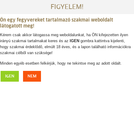
FIGYELEM!
Ön egy fegyvereket tartalmazó szakmai weboldalt
látogatott meg!
Kérem csak akkor látogassa meg weboldalunkat, ha ÖN kifejezetten ilyen
irányú szakmai tartalmakat keres és az
IGEN
gombra kattintva kijelenti,
Belépés / regisztráció
hogy szakmai érdeklődő, elmúlt 18 éves, és a lapon található információkra
szakmai célből van szüksége!
0
0,- Ft
Minden egyéb esetben felkérjük, hogy ne tekintse meg az adott oldalt.
FJÄLLRÄVEN Karl rövidnadrág, sand, outlet
IGEN
NEM