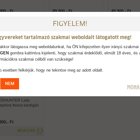
900,- Ft
89.900,- Ft
49.900,- Ft
RÉSZLETEK
RÉSZLETEK
RÉ
FIGYELEM!
gyvereket tartalmazó szakmai weboldalt látogatott meg!
kkor látogassa meg weboldalunkat, ha ÖN kifejezetten ilyen irányú szakmai 
IGEN
gombra kattintva kijelenti, hogy szakmai érdeklődő, elmúlt 18 éves, és 
formációkra szakmai célből van szüksége!
 esetben felkérjük, hogy ne tekintse meg az adott oldalt.
NEM
ERHUNTER Lady
ephine fleece kardigán
900,- Ft
RÉSZLETEK