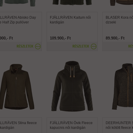
ÄLLRÄVEN Abisko Day
FJÄLLRÄVEN Kaitum női
BLASER Kora női
e Half Zip pullóver
kardigán
dzseki
900,- Ft
109.900,- Ft
89.900,- Ft
RÉSZLETEK
RÉSZLETEK
RÉ
LLRÄVEN Stina fleece
FJÄLLRÄVEN Övik Fleece
DEERHUNTER S
 kardigán
kapucnis női kardigán
női kötött fleece