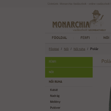
Üzletünk: Monarchia Vadászbolt - online vadászbol
FŐOLDAL
FÉRFI
NŐI
/
/
/
Polár
Főoldal
Női
Női ruha
Polá
FÉRFI
NŐI
NŐI RUHA
Kabát
Nadrág
Mellény
Pulóver