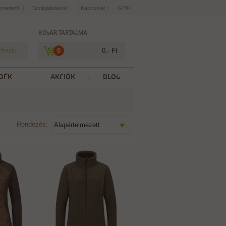
smertető
Szolgáltatások
Kapcsolat
GYIK
KOSÁR TARTALMA
ztráció
0
0,- Ft
DÉK
AKCIÓK
BLOG
Rendezés:
Alapértelmezett