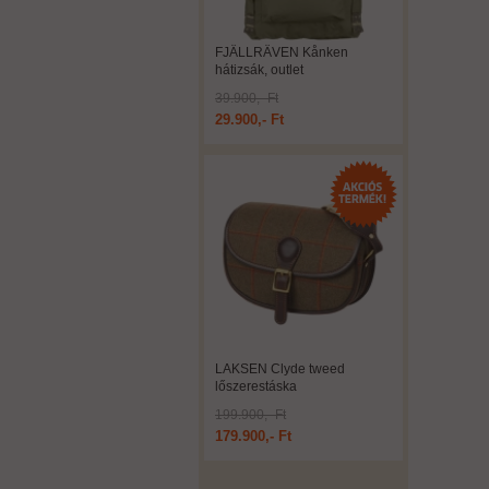
FJÄLLRÄVEN Kånken
hátizsák, outlet
39.900,- Ft
29.900,- Ft
LAKSEN Clyde tweed
lőszerestáska
199.900,- Ft
179.900,- Ft