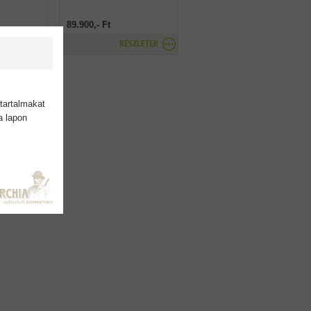
89.900,- Ft
SZLETEK
RÉSZLETEK
tartalmakat
a lapon