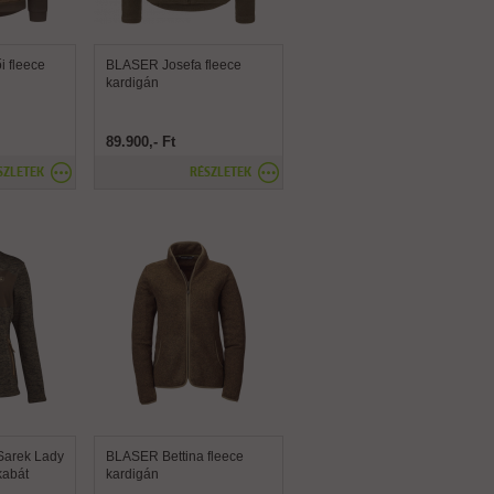
 fleece
BLASER Josefa fleece
kardigán
89.900,- Ft
SZLETEK
RÉSZLETEK
arek Lady
BLASER Bettina fleece
 kabát
kardigán