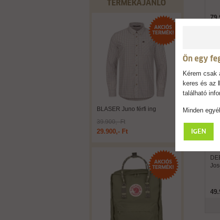
TERMÉKAJÁNLÓ
79.
Ön egy fe
Kérem csak a
keres és az
található in
BLASER Juno férfi ing
Minden egyéb
39.900,- Ft
29.900,- Ft
IGEN
DE
Jos
49.