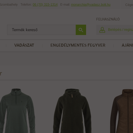
t Szombathely
Telefon:
06 (70) 315-1314
E-mail:
monarchia@vadasz.bolt.hu
Cégi
FELHASZNÁLÓ
Belépés / regis
VADÁSZAT
ENGEDÉLYMENTES FEGYVER
AJÁN
r