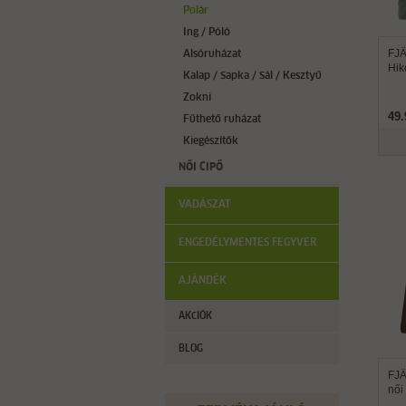
Polár
Ing / Póló
FJ
Alsóruházat
Hik
Kalap / Sapka / Sál / Kesztyű
Zokni
49.
Fűthető ruházat
Kiegészítők
NŐI CIPŐ
VADÁSZAT
ENGEDÉLYMENTES FEGYVER
AJÁNDÉK
AKCIÓK
BLOG
FJÄ
női