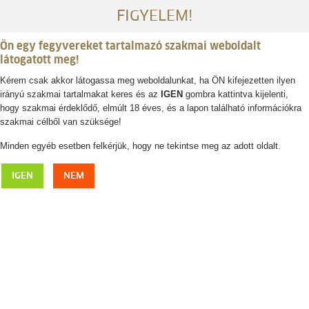
FIGYELEM!
Ön egy fegyvereket tartalmazó szakmai weboldalt
látogatott meg!
Kérem csak akkor látogassa meg weboldalunkat, ha ÖN kifejezetten ilyen
irányú szakmai tartalmakat keres és az
IGEN
gombra kattintva kijelenti,
Belépés / regisztráció
hogy szakmai érdeklődő, elmúlt 18 éves, és a lapon található információkra
szakmai célből van szüksége!
0
0,- Ft
Minden egyéb esetben felkérjük, hogy ne tekintse meg az adott oldalt.
Céltávcső
IGEN
NEM
A Monarchia Vadászboltban széles választékot találhat különböző
céltávcsövekből, mint például a ZESS, SWAROVSKI, MINOX, PULSAR,
LEICA, STEINER és INFIRAY márkák termékei. Kínálatunkban továbbá
különböző típusú és stílusú céltávcsövek is szerepelnek, amelyekkel
fokozhatja a vadászat élményét és pontosságát.