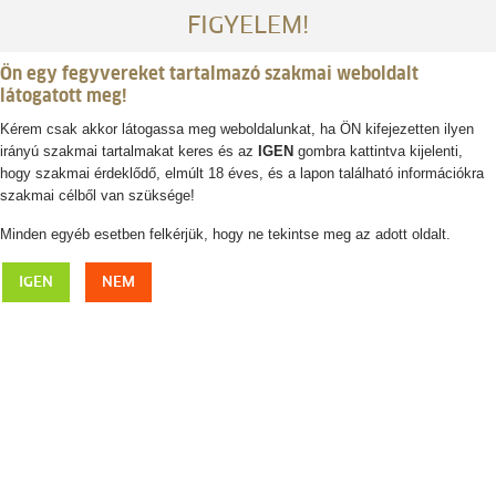
FIGYELEM!
Ön egy fegyvereket tartalmazó szakmai weboldalt
látogatott meg!
Kérem csak akkor látogassa meg weboldalunkat, ha ÖN kifejezetten ilyen
irányú szakmai tartalmakat keres és az
IGEN
gombra kattintva kijelenti,
Belépés / regisztráció
hogy szakmai érdeklődő, elmúlt 18 éves, és a lapon található információkra
szakmai célből van szüksége!
0
0,- Ft
Minden egyéb esetben felkérjük, hogy ne tekintse meg az adott oldalt.
Hátizsák / Táska
IGEN
NEM
Ebben a kategóriában megtalálhatja a szükséges hátizsákokat,
utazótáskákat, a felszereléseket vagy a lőszer tárolásra is alkalmas
vadásztáskákat.