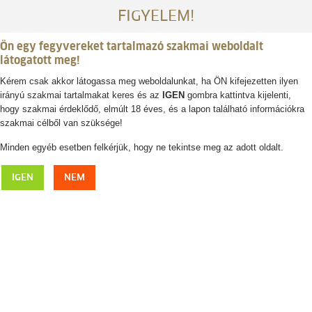
FIGYELEM!
Ön egy fegyvereket tartalmazó szakmai weboldalt
látogatott meg!
Kérem csak akkor látogassa meg weboldalunkat, ha ÖN kifejezetten ilyen
irányú szakmai tartalmakat keres és az
IGEN
gombra kattintva kijelenti,
Belépés / regisztráció
hogy szakmai érdeklődő, elmúlt 18 éves, és a lapon található információkra
szakmai célből van szüksége!
0
0,- Ft
Minden egyéb esetben felkérjük, hogy ne tekintse meg az adott oldalt.
Kabát
IGEN
NEM
VADÁSZKABÁTOK ÉS VADÁSZDZSEKIK
FÉRFIAKNAK
A vadászat sikerének kulcsa a megfelelő felszerelés. A Monarchia
Vadászbolt kínálatában a legkiemelkedőbb vadászkabátok és vadászdzsekik