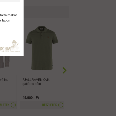
tartalmakat
a lapon
fi ing
FJÄLLRÄVEN Övik
LAKSEN Helmsley ing
galléros póló
49.900,- Ft
69.900,- Ft
ZLETEK
RÉSZLETEK
RÉSZLETEK