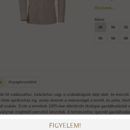
Részletek ...
Méret:
48
50
52
56
58
60
s
Anyagösszetétel
ük fel vadászathoz, túrázáshoz vagy a szabadságunk ideje alatt, és érezzük m
-fehér aprókockás ing, amely elvezeti a nedvességet a testről, és puha, hűsít
ál szabás. Ezek a termékek 100%-ban ellenőrzött ökológiai gazdálkodásból
ványnak megfelelő pamutból készültek. A természethez igazodó gazdálkodás s
nálata, és a természetes kártevő-mentesítés jelentős mértékben hozzájárul
FIGYELEM!