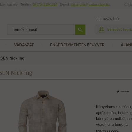
t Szombathely
Telefon:
06 (70) 315-1314
E-mail:
monarchia@vadasz.bolt.hu
Cégi
FELHASZNÁLÓ
Belépés / regis
VADÁSZAT
ENGEDÉLYMENTES FEGYVER
AJÁN
SEN Nick ing
SEN Nick ing
Kényelmes szabású,
aprókockás, hosszujjú
könnyű pamutból, am
vezeti el a bőrről a
nedvességet.