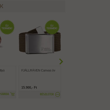
ÉK
tyú
FJÄLLRÄVEN Canvas öv
FJÄLLRÄVEN Canvas
Brass öv
15.900,- Ft
15.900,- Ft
OSÁRBA
RÉSZLETEK
RÉSZLETEK