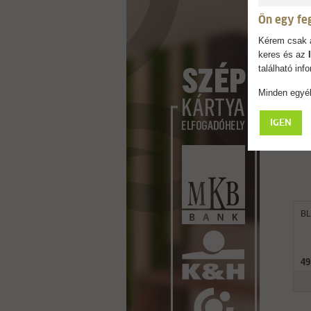
Ön egy fe
Kérem csak a
keres és az
található in
Minden egyéb
IGEN
BL
49