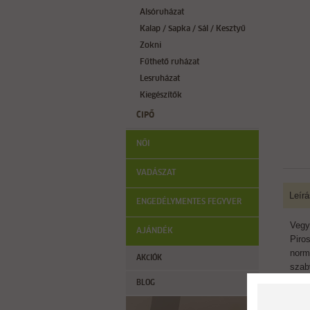
Alsóruházat
Kalap / Sapka / Sál / Kesztyű
Zokni
Fűthető ruházat
Lesruházat
Kiegészítők
CIPŐ
NŐI
VADÁSZAT
Leírá
ENGEDÉLYMENTES FEGYVER
Vegy
AJÁNDÉK
Piros
norm
AKCIÓK
szab
hasz
BLOG