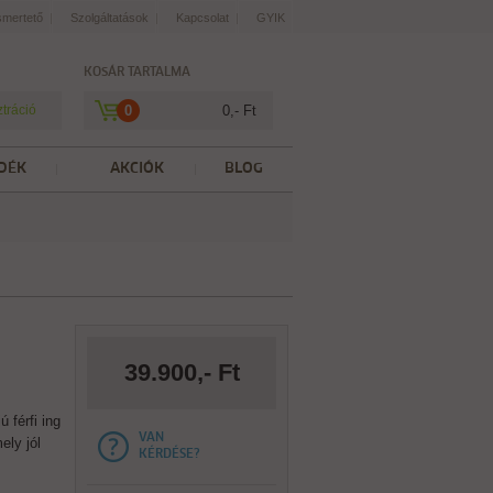
smertető
Szolgáltatások
Kapcsolat
GYIK
KOSÁR TARTALMA
ztráció
0
0,- Ft
DÉK
AKCIÓK
BLOG
39.900,- Ft
 férfi ing
VAN
ely jól
KÉRDÉSE?