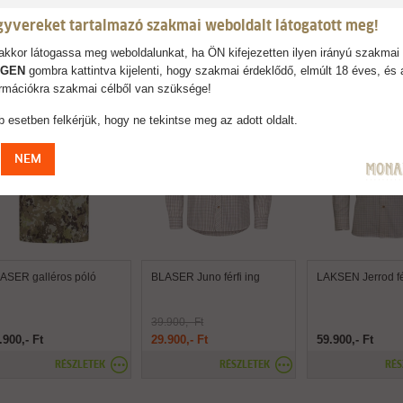
gyvereket tartalmazó szakmai weboldalt látogatott meg!
AJÁNLJUK
kkor látogassa meg weboldalunkat, ha ÖN kifejezetten ilyen irányú szakmai 
IGEN
gombra kattintva kijelenti, hogy szakmai érdeklődő, elmúlt 18 éves, és 
formációkra szakmai célből van szüksége!
 esetben felkérjük, hogy ne tekintse meg az adott oldalt.
NEM
ASER galléros póló
BLASER Juno férfi ing
LAKSEN Jerrod fér
39.900,- Ft
.900,- Ft
29.900,- Ft
59.900,- Ft
RÉSZLETEK
RÉSZLETEK
RÉS