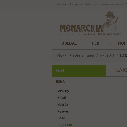
Üzletünk: Monarchia Vadászbolt - online vadászbol
FŐOLDAL
FÉRFI
NŐI
/
/
/
/
LAK
Főoldal
Férfi
Ruha
Ing / Póló
LAK
FÉRFI
RUHA
Mellény
Kabát
Nadrág
Pulóver
Polár
Ing / Póló