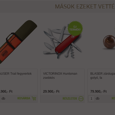
MÁSOK EZEKET VETT
USER Trail fegyvertok
VICTORINOX Huntsman
BLASER zárdugat
zsebkés
golyó, fa
.900,- Ft
29.900,- Ft
79.900,- Ft
db
db
KOSÁRBA
K
RÉSZLETEK