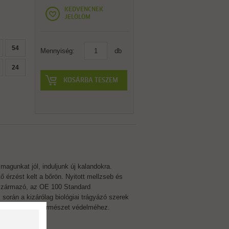
KEDVENCNEK
JELÖLÖM
54
Mennyiség:
db
24
KOSÁRBA TESZEM
agunkat jól, induljunk új kalandokra.
ő érzést kelt a bőrön. Nyitott mellzseb és
 származó, az OE 100 Standard
orán a kizárólag biológiai trágyázó szerek
 az ember és a természet védelméhez.