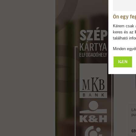
stíl
Ön egy fe
Kérem csak a
keres és az
található in
Minden egyéb
IGEN
LA
pu
69