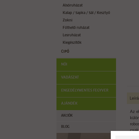
Alsóruházat
Kalap / Sapka / Sál / Kesztyű
Zokni
Fűthető ruházat
Lesruházat
Kiegészítők
CIPŐ
NŐI
VADÁSZAT
ENGEDÉLYMENTES FEGYVER
Leírá
AJÁNDÉK
Az e
AKCIÓK
külö
robo
BLOG
csak 
Az e