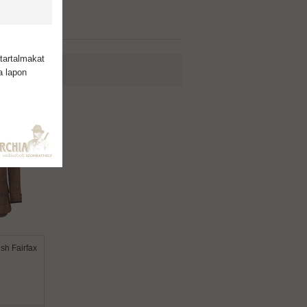
tartalmakat
a lapon
h Fairfax