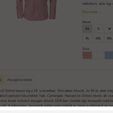
nélkülözni, akár egy 
Részletek ...
Méret:
XS
S
M
XL
2XL
3XL
Szín:
s
Anyagösszetétel
lső Oxford típusú ing a 19. században, Skóciában készült, és 50 év alatt meg
nböző pamutot készítettek Yale, Cambrigde, Harvard és Oxford néven, de csak az
sztus kosár szövésű anyagot először 1930-ban viselték egy lovaspóló mérk
nőtt. A jellegzetes, legombolt gallért azért találták ki, hogy a pólósokat ne z
lmúlt fél évszázadban a férfiak ruhatárának egyik alapdarabjává vált, hiszen 