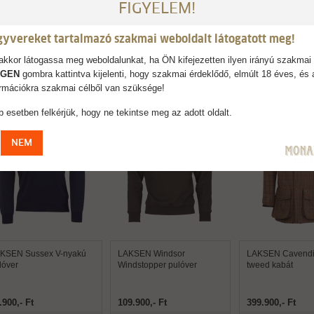
FIGYELEM!
usokban.
gyvereket tartalmazó szakmai weboldalt látogatott meg!
kkor látogassa meg weboldalunkat, ha ÖN kifejezetten ilyen irányú szakmai 
AJÁNLJUK
IGEN
gombra kattintva kijelenti, hogy szakmai érdeklődő, elmúlt 18 éves, és 
formációkra szakmai célből van szüksége!
 esetben felkérjük, hogy ne tekintse meg az adott oldalt.
NEM
KSEN Sussex V-nyakú
LAKSEN Windsor
LAKSEN Cavendis
lóver
Windstopper pulóver
tweed kabát
.900,- Ft
109.900,- Ft
399.900,- Ft