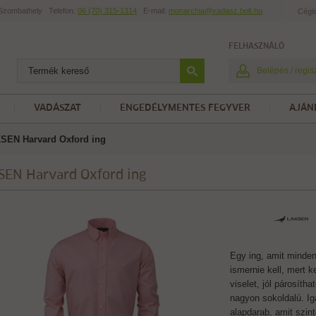
t Szombathely
Telefon:
06 (70) 315-1314
E-mail:
monarchia@vadasz.bolt.hu
Cégi
FELHASZNÁLÓ
Belépés / regis
VADÁSZAT
ENGEDÉLYMENTES FEGYVER
AJÁN
SEN Harvard Oxford ing
SEN Harvard Oxford ing
Egy ing, amit minden
ismernie kell, mert 
viselet, jól párosítha
nagyon sokoldalú. Ig
alapdarab, amit szin