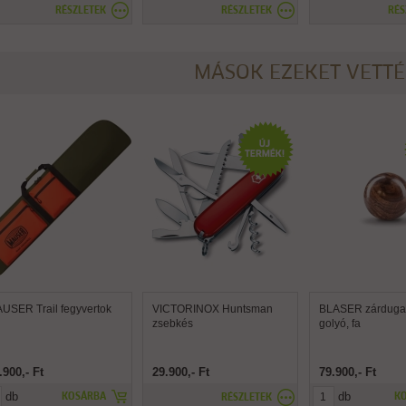
RÉSZLETEK
RÉSZLETEK
RÉS
MÁSOK EZEKET VETT
USER Trail fegyvertok
VICTORINOX Huntsman
BLASER zárdugat
zsebkés
golyó, fa
.900,- Ft
29.900,- Ft
79.900,- Ft
db
db
KOSÁRBA
K
RÉSZLETEK