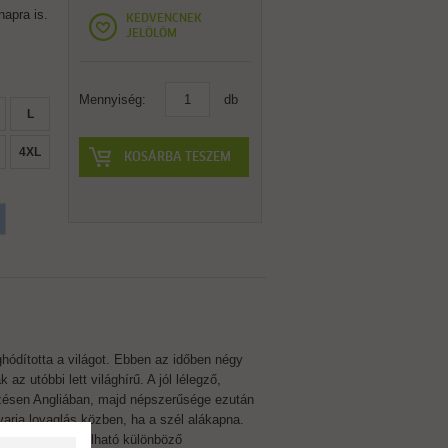
napra is.
KEDVENCNEK
JELÖLÖM
Mennyiség:
db
L
4XL
KOSÁRBA TESZEM
hódította a világot. Ebben az időben négy
 utóbbi lett világhírű. A jól lélegző,
őzésen Angliában, majd népszerűsége ezután
avarja lovaglás közben, ha a szél alákapna.
zseniálisan variálható különböző