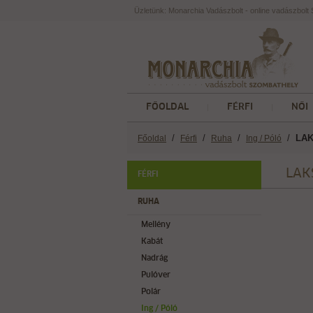
Üzletünk: Monarchia Vadászbolt - online vadászbol
FŐOLDAL
FÉRFI
NŐI
/
/
/
/
LAK
Főoldal
Férfi
Ruha
Ing / Póló
LAK
FÉRFI
RUHA
Mellény
Kabát
Nadrág
Pulóver
Polár
Ing / Póló