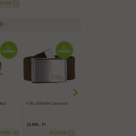
ZLETEK
ÉK
tyú
FJÄLLRÄVEN Canvas öv
FJÄLLRÄVEN Canvas
Brass öv
15.900,- Ft
15.900,- Ft
OSÁRBA
RÉSZLETEK
RÉSZLETEK