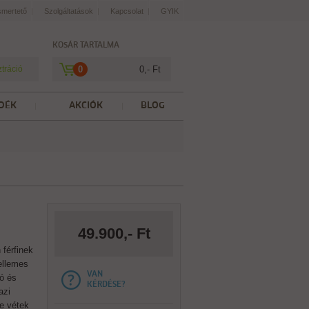
smertető
Szolgáltatások
Kapcsolat
GYIK
KOSÁR TARTALMA
ztráció
0
0,- Ft
DÉK
AKCIÓK
BLOG
49.900,- Ft
 férfinek
kellemes
VAN
tó és
KÉRDÉSE?
azi
te vétek