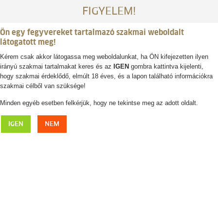
FIGYELEM!
Ön egy fegyvereket tartalmazó szakmai weboldalt
látogatott meg!
Kérem csak akkor látogassa meg weboldalunkat, ha ÖN kifejezetten ilyen
irányú szakmai tartalmakat keres és az
IGEN
gombra kattintva kijelenti,
Belépés / regisztráció
hogy szakmai érdeklődő, elmúlt 18 éves, és a lapon található információkra
szakmai célből van szüksége!
0
0,- Ft
Minden egyéb esetben felkérjük, hogy ne tekintse meg az adott oldalt.
BLASER Stealth 2L férfi kabát
IGEN
NEM