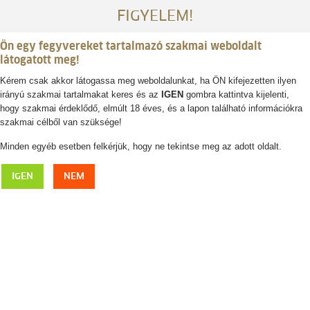
FIGYELEM!
Ön egy fegyvereket tartalmazó szakmai weboldalt
látogatott meg!
Kérem csak akkor látogassa meg weboldalunkat, ha ÖN kifejezetten ilyen
irányú szakmai tartalmakat keres és az
IGEN
gombra kattintva kijelenti,
Belépés / regisztráció
hogy szakmai érdeklődő, elmúlt 18 éves, és a lapon található információkra
szakmai célből van szüksége!
0
0,- Ft
Minden egyéb esetben felkérjük, hogy ne tekintse meg az adott oldalt.
TRASER P67 Officer Pro GunMetal H3
IGEN
NEM
vadászóra