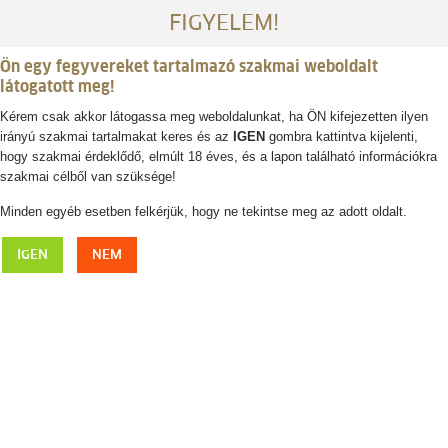
FIGYELEM!
Ön egy fegyvereket tartalmazó szakmai weboldalt
látogatott meg!
Kérem csak akkor látogassa meg weboldalunkat, ha ÖN kifejezetten ilyen
irányú szakmai tartalmakat keres és az
IGEN
gombra kattintva kijelenti,
Belépés / regisztráció
hogy szakmai érdeklődő, elmúlt 18 éves, és a lapon található információkra
szakmai célből van szüksége!
0
0,- Ft
Minden egyéb esetben felkérjük, hogy ne tekintse meg az adott oldalt.
CAPRA Eifel vadászóra, őz
IGEN
NEM