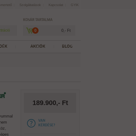
smertető
Szolgáltatások
Kapcsolat
GYIK
KOSÁR TARTALMA
ztráció
0
0,- Ft
DÉK
AKCIÓK
BLOG
189.900,- Ft
ívummal
VAN
 nem
KÉRDÉSE?
köz,
képes