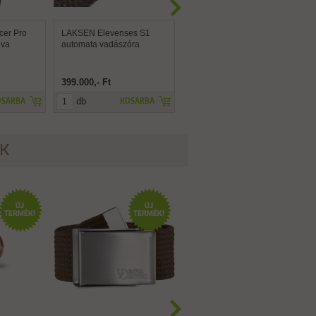
cer Pro
LAKSEN Elevenses S1
CAPRA Eifel vadászóra, őz
ova
automata vadászóra
399.000,- Ft
89.900,- Ft
db
db
OSÁRBA
KOSÁRBA
KOSÁRBA
ÉK