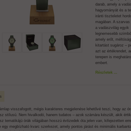
darab, amely a vadás
hagyományát és a t
iránti tiszteletet hor
magában. A szarvas
a vadászvilág egyik
legnemesebb szimbó
amely erőt, méltóság
kitartást sugároz – 
azt az értékrendet, 
terepen is meghatár
embert.
Részletek ...
s
ámlap visszafogott, mégis karakteres megjelenése lehetővé teszi, hogy az ó
sz stílusú. Nem hivalkodó, hanem tudatos – azok számára készült, akik értik 
sz tematikájú órák világában hosszú évtizedek óta jelen van, kifejezetten erre
e egy megbízható kvarc szerkezet, amely pontos járást és minimális karbantart