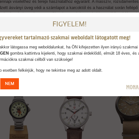
ennapi viselethez és terepi használathoz egyaránt. A masszív, rozsdamentes 
dzett ásványi üveg védi a számlapot a karcoktól és a használat során fellépő 
vasható számlap még gyenge fényviszonyok között is biztos tájékozódást ad,
pont. A természetes bőr szíj nemcsak kényelmes viseletet garantál, hanem idő
FIGYELEM!
an a viselőjéhez idomul. A praktikus vízállóság (általában fröccsenés elleni 
ndennapi körülmények között is megbízható maradjon. Ez az óra nem a pillan
gyvereket tartalmazó szakmai weboldalt látogatott meg!
lés közben történeteket gyűjt – hajnalokat, csendeket, várakozást és emlékek
s alkalommal emlékeztet arra, hogy a vadászat több mint tevékenység: életf
kkor látogassa meg weboldalunkat, ha ÖN kifejezetten ilyen irányú szakmai 
IGEN
gombra kattintva kijelenti, hogy szakmai érdeklődő, elmúlt 18 éves, és 
formációkra szakmai célből van szüksége!
 esetben felkérjük, hogy ne tekintse meg az adott oldalt.
AJÁNLJUK
NEM