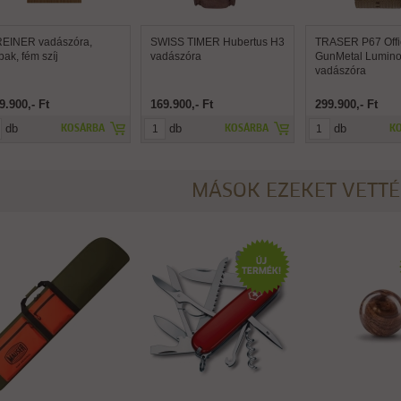
EINER vadászóra,
SWISS TIMER Hubertus H3
TRASER P67 Offi
bak, fém szíj
vadászóra
GunMetal Lumin
vadászóra
9.900,- Ft
169.900,- Ft
299.900,- Ft
db
db
db
KOSÁRBA
KOSÁRBA
K
MÁSOK EZEKET VETT