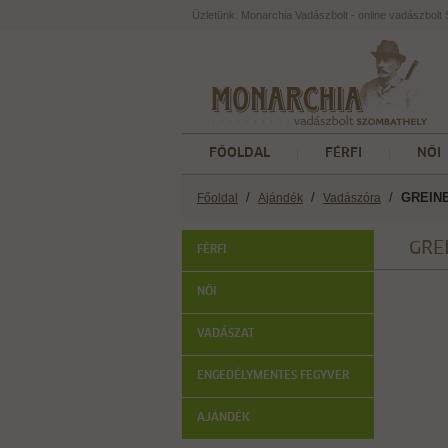
Üzletünk: Monarchia Vadászbolt - online vadászbol
FŐOLDAL
FÉRFI
NŐI
/
/
/
GREINER
Főoldal
Ajándék
Vadászóra
GREI
FÉRFI
NŐI
VADÁSZAT
ENGEDÉLYMENTES FEGYVER
AJÁNDÉK