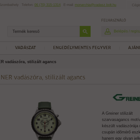
t Szombathely
Telefon:
06 (70) 315-1314
E-mail:
monarchia@vadasz.bolt.hu
Cégi
FELHASZNÁLÓ
Belépés / regis
VADÁSZAT
ENGEDÉLYMENTES FEGYVER
AJÁN
 vadászóra, stilizált agancs
NER vadászóra, stilizált agancs
A Greiner stilizált
szarvasagancs mot
készült vadászórája
csupán időmérő esz
hanem egy olyan jel