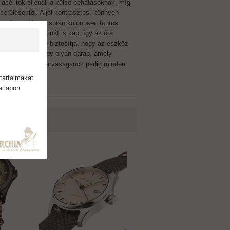
acél tok ellenáll a külső behatásoknak, míg
sérülésektől. A jól kontrasztos, könnyen
 ami a vadászat során különösen fontos
vel egyedi patinát is kap, így az óra
védelem szintjén) biztosítja, hogy az eszköz
atnak készül. Egy olyan darab, amely
et. A stilizált szarvasagancs pedig minden
orma.
tartalmakat
a lapon