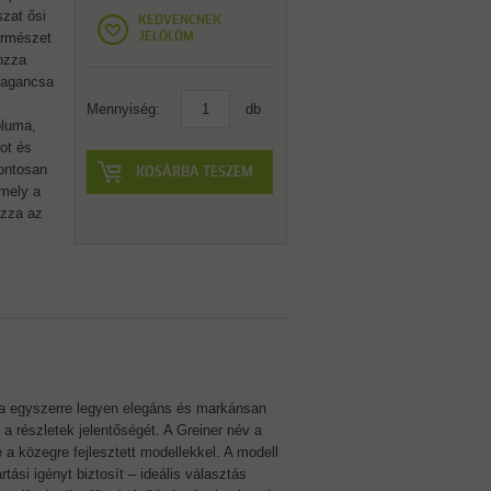
zat ősi
KEDVENCNEK
ermészet
JELÖLÖM
dozza
 agancsa
Mennyiség:
db
luma,
ot és
pontosan
KOSÁRBA TESZEM
amely a
ozza az
ra egyszerre legyen elegáns és markánsan
a részletek jelentőségét. A Greiner név a
 a közegre fejlesztett modellekkel. A modell
ási igényt biztosít – ideális választás