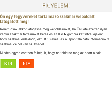
FIGYELEM!
Ön egy fegyvereket tartalmazó szakmai weboldalt
látogatott meg!
Kérem csak akkor látogassa meg weboldalunkat, ha ÖN kifejezetten ilyen
irányú szakmai tartalmakat keres és az
IGEN
gombra kattintva kijelenti,
Belépés / regisztráció
hogy szakmai érdeklődő, elmúlt 18 éves, és a lapon található információkra
szakmai célből van szüksége!
0
0,- Ft
Minden egyéb esetben felkérjük, hogy ne tekintse meg az adott oldalt.
LAKSEN Multi Colour Elastic derékszíj
IGEN
NEM