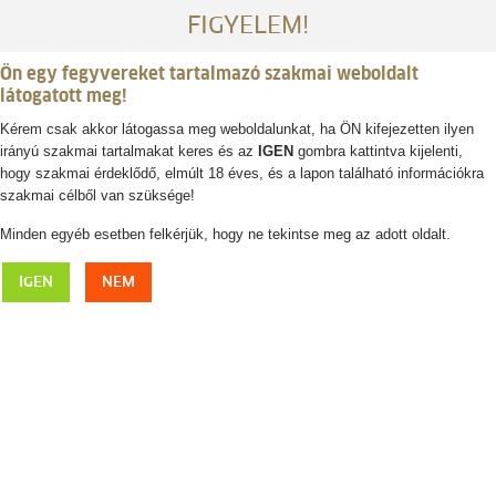
FIGYELEM!
Ön egy fegyvereket tartalmazó szakmai weboldalt
látogatott meg!
Kérem csak akkor látogassa meg weboldalunkat, ha ÖN kifejezetten ilyen
irányú szakmai tartalmakat keres és az
IGEN
gombra kattintva kijelenti,
Belépés / regisztráció
hogy szakmai érdeklődő, elmúlt 18 éves, és a lapon található információkra
szakmai célből van szüksége!
0
0,- Ft
Minden egyéb esetben felkérjük, hogy ne tekintse meg az adott oldalt.
FJÄLLRÄVEN tárolóerszény
IGEN
NEM