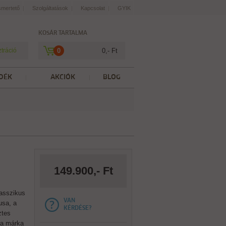
smertető
Szolgáltatások
Kapcsolat
GYIK
KOSÁR TARTALMA
ztráció
0
0,- Ft
DÉK
AKCIÓK
BLOG
149.900,- Ft
asszikus
VAN
usa, a
KÉRDÉSE?
ztes
 a márka