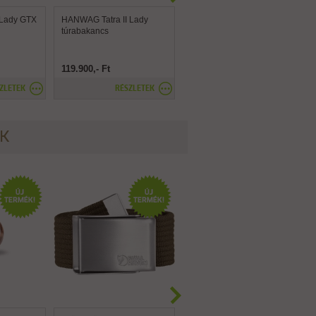
Lady GTX
HANWAG Tatra II Lady
HANWAG Tatra II Wide
túrabakancs
Lady GTX túrabakancs
119.900,- Ft
119.900,- Ft
ZLETEK
RÉSZLETEK
RÉSZLETEK
ÉK