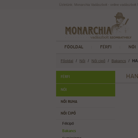
Üzletünk: Monarchia Vadászbolt - online vadászbol
FŐOLDAL
FÉRFI
NŐI
/
/
/
/
HA
Főoldal
Női
Női cipő
Bakancs
HAN
FÉRFI
NŐI
NŐI RUHA
NŐI CIPŐ
Félcipő
Bakancs