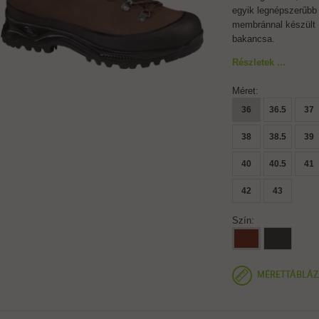
egyik legnépszerűbb
membránnal készült
bakancsa.
Részletek ...
Méret:
36
36.5
37
38
38.5
39
40
40.5
41
42
43
Szín:
MÉRETTÁBLÁZ