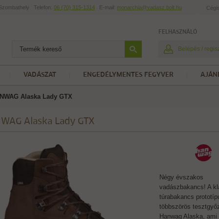
t Szombathely
Telefon:
06 (70) 315-1314
E-mail:
monarchia@vadasz.bolt.hu
Cégi
FELHASZNÁLÓ
Belépés / regis
VADÁSZAT
ENGEDÉLYMENTES FEGYVER
AJÁN
NWAG Alaska Lady GTX
WAG Alaska Lady GTX
Négy évszakos
vadászbakancs! A kl
túrabakancs prototíp
többszörös tesztgyő
Hanwag Alaska, ami