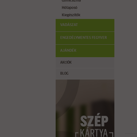
Gumicsizma
Hótaposó
Kiegészítők
VADÁSZAT
ENGEDÉLYMENTES FEGYVER
AJÁNDÉK
AKCIÓK
BLOG