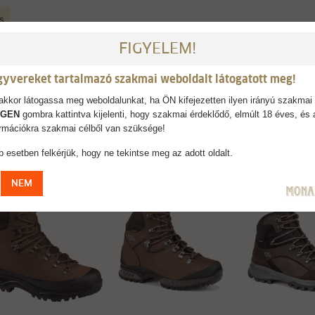
s
FIGYELEM!
 kényelmet biztosító trekking kaptafával készül, robosztus, igazi négy évsza
szok körében is. A nagy teljesítés, hosszú élettartam és megbízhatóság termé
gyvereket tartalmazó szakmai weboldalt látogatott meg!
ag besorolás: B – C kategória
kkor látogassa meg weboldalunkat, ha ÖN kifejezetten ilyen irányú szakmai 
IGEN
gombra kattintva kijelenti, hogy szakmai érdeklődő, elmúlt 18 éves, és 
formációkra szakmai célből van szüksége!
AJÁNLJUK
 esetben felkérjük, hogy ne tekintse meg az adott oldalt.
NEM