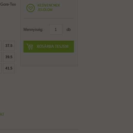
 Gore-Tex
KEDVENCNEK
JELÖLÖM
Mennyiség:
db
37.5
KOSÁRBA TESZEM
39.5
41.5
AT