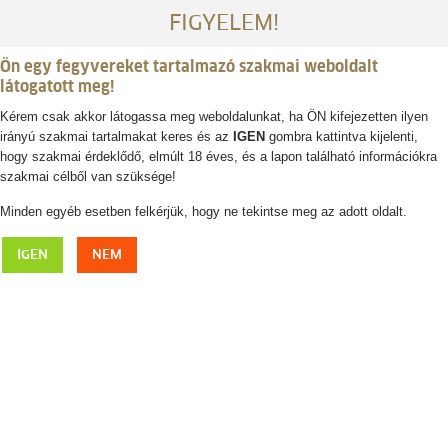
FIGYELEM!
Ön egy fegyvereket tartalmazó szakmai weboldalt
látogatott meg!
Kérem csak akkor látogassa meg weboldalunkat, ha ÖN kifejezetten ilyen
irányú szakmai tartalmakat keres és az
IGEN
gombra kattintva kijelenti,
Belépés / regisztráció
hogy szakmai érdeklődő, elmúlt 18 éves, és a lapon található információkra
szakmai célből van szüksége!
0
0,- Ft
Minden egyéb esetben felkérjük, hogy ne tekintse meg az adott oldalt.
HANWAG Brenner Pro Wide Lady GTX női
IGEN
NEM
túrabakancs