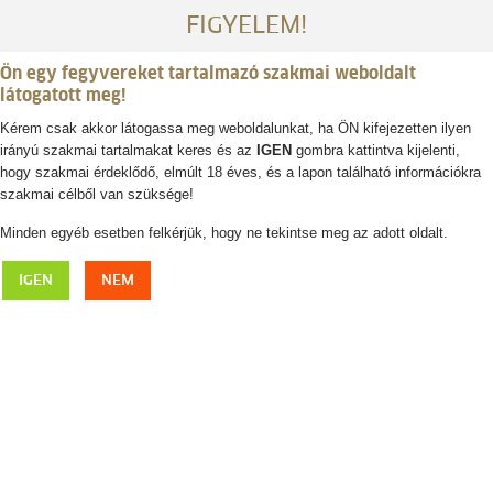
FIGYELEM!
Ön egy fegyvereket tartalmazó szakmai weboldalt
látogatott meg!
Kérem csak akkor látogassa meg weboldalunkat, ha ÖN kifejezetten ilyen
irányú szakmai tartalmakat keres és az
IGEN
gombra kattintva kijelenti,
Belépés / regisztráció
hogy szakmai érdeklődő, elmúlt 18 éves, és a lapon található információkra
szakmai célből van szüksége!
0
0,- Ft
Minden egyéb esetben felkérjük, hogy ne tekintse meg az adott oldalt.
GUIDE TE421 hőkamera kereső
IGEN
NEM