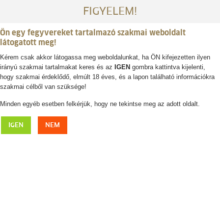
FIGYELEM!
Ön egy fegyvereket tartalmazó szakmai weboldalt
látogatott meg!
Kérem csak akkor látogassa meg weboldalunkat, ha ÖN kifejezetten ilyen
irányú szakmai tartalmakat keres és az
IGEN
gombra kattintva kijelenti,
Belépés / regisztráció
hogy szakmai érdeklődő, elmúlt 18 éves, és a lapon található információkra
szakmai célből van szüksége!
0
0,- Ft
Minden egyéb esetben felkérjük, hogy ne tekintse meg az adott oldalt.
FOXPRO Patriot elektromos hívó
IGEN
NEM