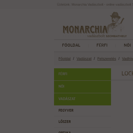
Üzletünk: Monarchia Vadászbolt - online vadászbol
FŐOLDAL
FÉRFI
NŐI
/
/
/
Főoldal
Vadászat
Felszerelés
Vadhí
LOCK
FÉRFI
NŐI
VADÁSZAT
FEGYVER
LŐSZER