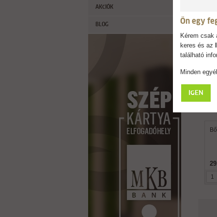
AKCIÓK
Ön egy fe
BLOG
Kérem csak a
keres és az
található in
Minden egyéb
IGEN
Bő
29