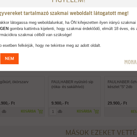
FIGYELEM!
AJÁNLJUK
gyvereket tartalmazó szakmai weboldalt látogatott meg!
kkor látogassa meg weboldalunkat, ha ÖN kifejezetten ilyen irányú szakmai 
IGEN
gombra kattintva kijelenti, hogy szakmai érdeklődő, elmúlt 18 éves, és 
formációkra szakmai célből van szüksége!
 esetben felkérjük, hogy ne tekintse meg az adott oldalt.
NEM
gőkürt, ökörszarv
FAULHABER nyúlsíró síp
FAULHABER őzh
(róka- és sakálhívó)
készlet "S" 2db
.900,- Ft
9.900,- Ft
29.900,- Ft
db
db
KOSÁRBA
KOSÁRBA
RÉS
MÁSOK EZEKET VETT