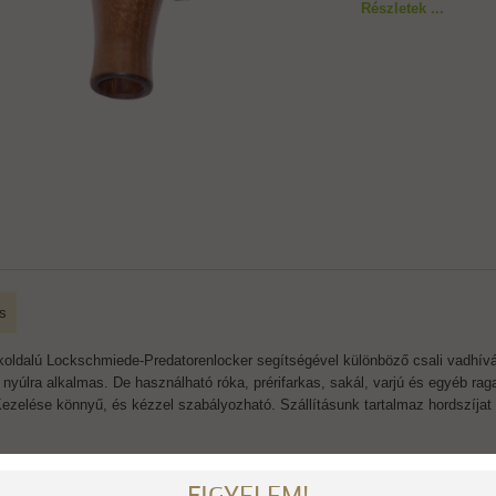
Részletek ...
s
koldalú Lockschmiede-Predatorenlocker segítségével különböző csali vadhív
i nyúlra alkalmas. De használható róka, prérifarkas, sakál, varjú és egyéb ra
Kezelése könnyű, és kézzel szabályozható. Szállításunk tartalmaz hordszíjat 