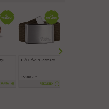
tyú
FJÄLLRÄVEN Canvas öv
FJÄLLRÄVEN Canvas
Brass öv
15.900,- Ft
15.900,- Ft
OSÁRBA
RÉSZLETEK
RÉSZLETEK