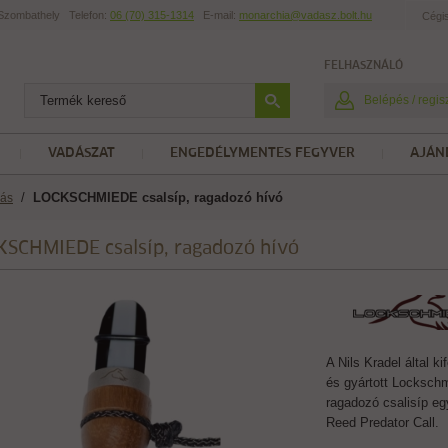
t Szombathely
Telefon:
06 (70) 315-1314
E-mail:
monarchia@vadasz.bolt.hu
Cégi
FELHASZNÁLÓ
Belépés / regis
VADÁSZAT
ENGEDÉLYMENTES FEGYVER
AJÁN
/
LOCKSCHMIEDE csalsíp, ragadozó hívó
vás
SCHMIEDE csalsíp, ragadozó hívó
A Nils Kradel által kif
és gyártott Locksch
ragadozó csalisíp e
Reed Predator Call.