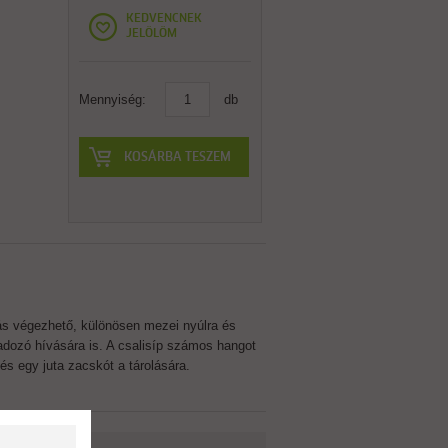
KEDVENCNEK
JELÖLÖM
Mennyiség:
db
KOSÁRBA TESZEM
ás végezhető, különösen mezei nyúlra és
gadozó hívására is. A csalisíp számos hangot
és egy juta zacskót a tárolására.