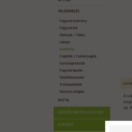
OPTIKA
FELSZERELÉS
Fegyverszekrény
Fegyvertok
Hátizsák / Táska
Lámpa
Vadhívás
Csapdák / Csalianyagok
Szúnyogriasztás
Fegyverápolás
Védőfelszerelés
Leírá
Trófeaalátétek
Hasznos dolgok
A so
KUTYA
üreg
ad. 
ENGEDÉLYMENTES FEGYVER
AJÁNDÉK