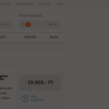
smertető
Szolgáltatások
Kapcsolat
GYIK
KOSÁR TARTALMA
ztráció
0
0,- Ft
DÉK
AKCIÓK
BLOG
19.900,- Ft
ejlesztett
miede
VAN
gy Open
KÉRDÉSE?