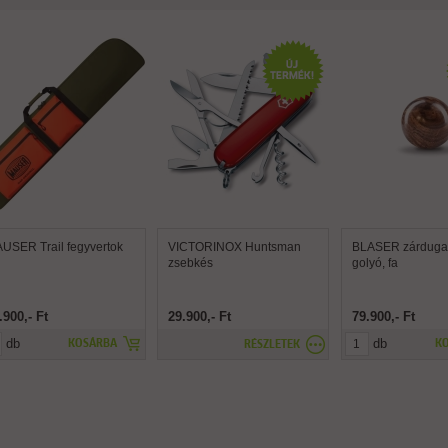
USER Trail fegyvertok
VICTORINOX Huntsman
BLASER zárdugat
zsebkés
golyó, fa
.900,- Ft
29.900,- Ft
79.900,- Ft
db
db
KOSÁRBA
K
RÉSZLETEK