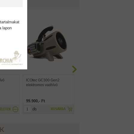
tartalmakat
a lapon
ívó
ICOtec GC300 Gen2
Nyári lúd csaliliba szett
elektromos vadhívó
99.900,- Ft
129.900,- Ft
db
db
KOSÁRBA
KOSÁRBA
ZLETEK
ÉK