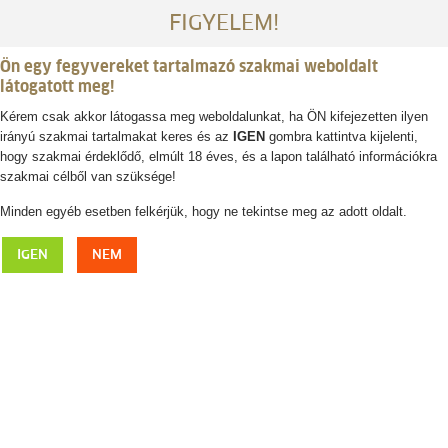
FIGYELEM!
Ön egy fegyvereket tartalmazó szakmai weboldalt
látogatott meg!
Kérem csak akkor látogassa meg weboldalunkat, ha ÖN kifejezetten ilyen
irányú szakmai tartalmakat keres és az
IGEN
gombra kattintva kijelenti,
Belépés / regisztráció
hogy szakmai érdeklődő, elmúlt 18 éves, és a lapon található információkra
szakmai célből van szüksége!
0
0,- Ft
Minden egyéb esetben felkérjük, hogy ne tekintse meg az adott oldalt.
FAULHABER szarkahívó
IGEN
NEM