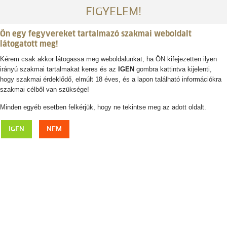
FIGYELEM!
Ön egy fegyvereket tartalmazó szakmai weboldalt
látogatott meg!
Kérem csak akkor látogassa meg weboldalunkat, ha ÖN kifejezetten ilyen
irányú szakmai tartalmakat keres és az
IGEN
gombra kattintva kijelenti,
Belépés / regisztráció
hogy szakmai érdeklődő, elmúlt 18 éves, és a lapon található információkra
szakmai célből van szüksége!
0
0,- Ft
Minden egyéb esetben felkérjük, hogy ne tekintse meg az adott oldalt.
Dámagancsos snapszos készlet
IGEN
NEM