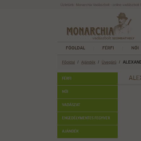
Üzletünk: Monarchia Vadászbolt - online vadászbol
FŐOLDAL
FÉRFI
NŐI
/
/
/
ALEXAND
Főoldal
Ajándék
Üvegárú
ALE
FÉRFI
NŐI
VADÁSZAT
ENGEDÉLYMENTES FEGYVER
AJÁNDÉK