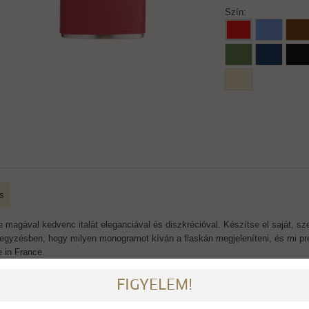
Szín:
s
 magával kedvenc italát eleganciával és diszkrécióval. Készítse el saját, sze
egyzésben, hogy milyen monogramot kíván a flaskán megjeleníteni, és mi pr
 in France.
FIGYELEM!