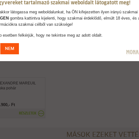
AJÁNLJUK
gyvereket tartalmazó szakmai weboldalt látogatott meg!
kkor látogassa meg weboldalunkat, ha ÖN kifejezetten ilyen irányú szakmai 
IGEN
gombra kattintva kijelenti, hogy szakmai érdeklődő, elmúlt 18 éves, és 
formációkra szakmai célből van szüksége!
 esetben felkérjük, hogy ne tekintse meg az adott oldalt.
NEM
LEXANDRE MAREUIL
aska pohár
.900,- Ft
RÉSZLETEK
MÁSOK EZEKET VETT