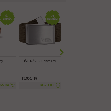
tyú
FJÄLLRÄVEN Canvas öv
FJÄLLRÄVEN Canvas
Brass öv
15.900,- Ft
15.900,- Ft
OSÁRBA
RÉSZLETEK
RÉSZLETEK