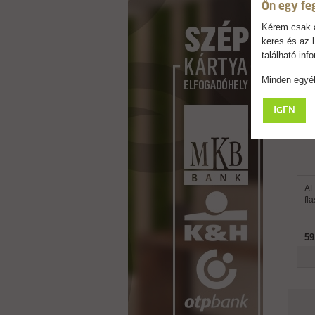
Ön egy fe
Kérem csak a
keres és az
található in
Minden egyéb
IGEN
A
fl
59