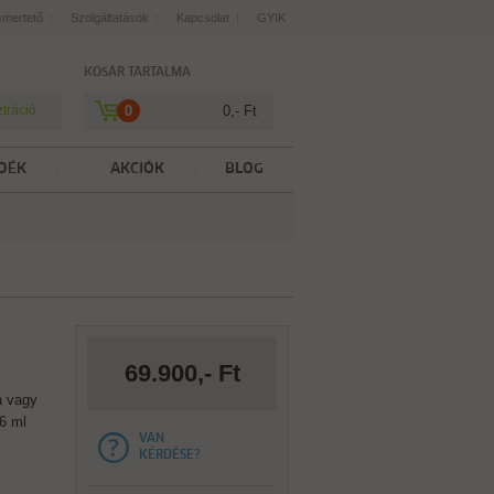
smertető
Szolgáltatások
Kapcsolat
GYIK
KOSÁR TARTALMA
ztráció
0
0,- Ft
DÉK
AKCIÓK
BLOG
69.900,- Ft
a vagy
6 ml
VAN
KÉRDÉSE?