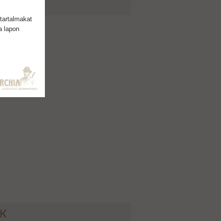
tartalmakat
a lapon
ÉK