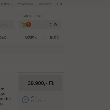
smertető
Szolgáltatások
Kapcsolat
GYIK
KOSÁR TARTALMA
ztráció
0
0,- Ft
DÉK
AKCIÓK
BLOG
39.900,- Ft
nak
ngol
VAN
asszikus,
KÉRDÉSE?
ely