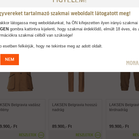
FIGYELEM!
gyvereket tartalmazó szakmai weboldalt látogatott meg!
kkor látogassa meg weboldalunkat, ha ÖN kifejezetten ilyen irányú szakmai 
AJÁNLJUK
IGEN
gombra kattintva kijelenti, hogy szakmai érdeklődő, elmúlt 18 éves, és 
formációkra szakmai célből van szüksége!
 esetben felkérjük, hogy ne tekintse meg az adott oldalt.
NEM
KSEN Belgravia vadász
LAKSEN Belgravia hosszú
LAKSEN Belgrav
llény
nadrág
térdnadrág
9.900,- Ft
89.900,- Ft
99.900,- Ft
RÉSZLETEK
RÉSZLETEK
RÉS