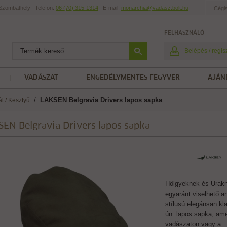
t Szombathely
Telefon:
06 (70) 315-1314
E-mail:
monarchia@vadasz.bolt.hu
Cégi
FELHASZNÁLÓ
Belépés / regis
VADÁSZAT
ENGEDÉLYMENTES FEGYVER
AJÁN
/
LAKSEN Belgravia Drivers lapos sapka
ál / Kesztyű
EN Belgravia Drivers lapos sapka
Hölgyeknek és Urak
egyaránt viselhető a
stílusú elegánsan kl
ún. lapos sapka, am
vadászaton vagy a