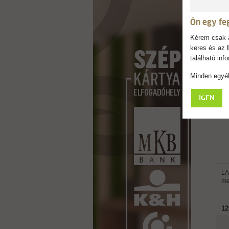
Ön egy fe
Kérem csak a
keres és az
található in
Minden egyéb
IGEN
LA
me
12