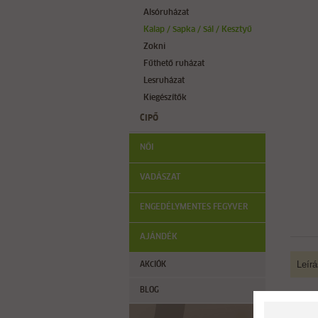
Alsóruházat
Kalap / Sapka / Sál / Kesztyű
Zokni
Fűthető ruházat
Lesruházat
Kiegészítők
CIPŐ
NŐI
VADÁSZAT
ENGEDÉLYMENTES FEGYVER
AJÁNDÉK
Leírá
AKCIÓK
BLOG
A kö
Alka