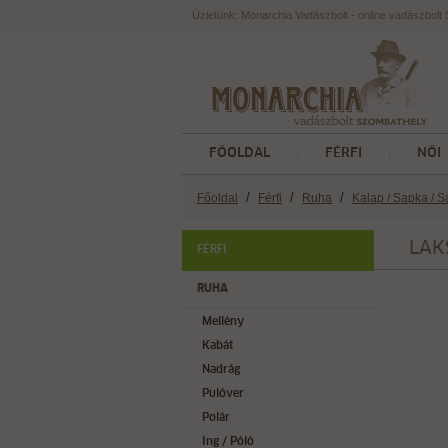
Üzletünk: Monarchia Vadászbolt - online vadászbol
FŐOLDAL
FÉRFI
NŐI
/
/
/
Főoldal
Férfi
Ruha
Kalap / Sapka / S
LAKS
FÉRFI
RUHA
Mellény
Kabát
Nadrág
Pulóver
Polár
Ing / Póló