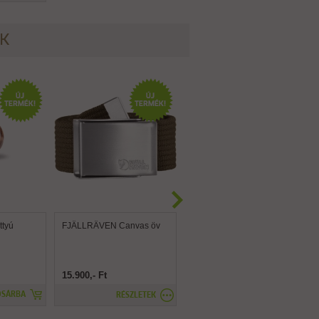
ÉK
tyú
FJÄLLRÄVEN Canvas öv
FJÄLLRÄVEN Canvas
Brass öv
15.900,- Ft
15.900,- Ft
OSÁRBA
RÉSZLETEK
RÉSZLETEK