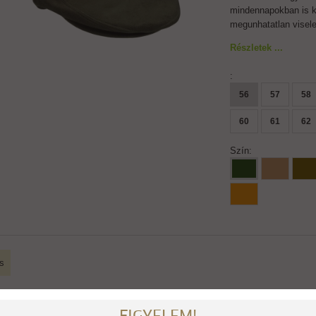
mindennapokban is k
megunhatatlan visele
Részletek ...
:
56
57
58
60
61
62
Szín:
s
nnyű, teflonnal kezelt twill anyag nagyon jó megjelenést biztosít a sapka vis
lmazási terület: vadászat, koronglövészet