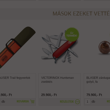
MÁSOK EZEKET VETT
USER Trail fegyvertok
VICTORINOX Huntsman
BLASER zárdugat
zsebkés
golyó, fa
.900,- Ft
29.900,- Ft
79.900,- Ft
db
db
KOSÁRBA
K
RÉSZLETEK