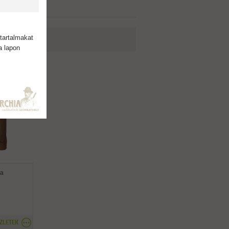
tartalmakat
a lapon
ia
ZLETEK