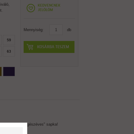
iváló,
KEDVENCNEK
t.
JELÖLÖM
Mennyiség:
db
59
KOSÁRBA TESZEM
63
előjének. Igazi "egészéves" sapka!