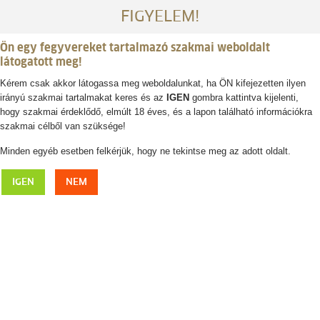
FIGYELEM!
Ön egy fegyvereket tartalmazó szakmai weboldalt
látogatott meg!
Kérem csak akkor látogassa meg weboldalunkat, ha ÖN kifejezetten ilyen
irányú szakmai tartalmakat keres és az
IGEN
gombra kattintva kijelenti,
Belépés / regisztráció
hogy szakmai érdeklődő, elmúlt 18 éves, és a lapon található információkra
szakmai célből van szüksége!
0
0,- Ft
Minden egyéb esetben felkérjük, hogy ne tekintse meg az adott oldalt.
KARESUANDO Hunter 10 vadásztőr
IGEN
NEM