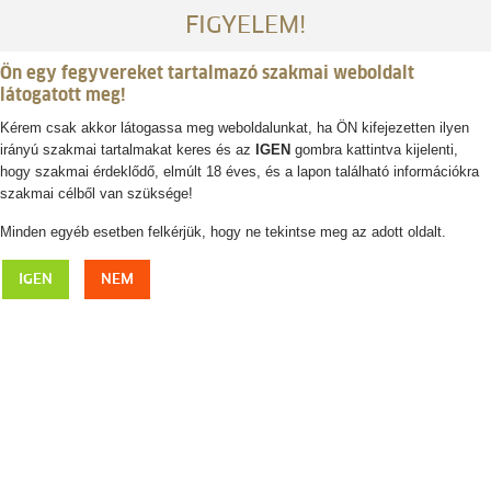
FIGYELEM!
Ön egy fegyvereket tartalmazó szakmai weboldalt
látogatott meg!
Kérem csak akkor látogassa meg weboldalunkat, ha ÖN kifejezetten ilyen
irányú szakmai tartalmakat keres és az
IGEN
gombra kattintva kijelenti,
Belépés / regisztráció
hogy szakmai érdeklődő, elmúlt 18 éves, és a lapon található információkra
szakmai célből van szüksége!
0
0,- Ft
Minden egyéb esetben felkérjük, hogy ne tekintse meg az adott oldalt.
BLASER vadásztőr
IGEN
NEM