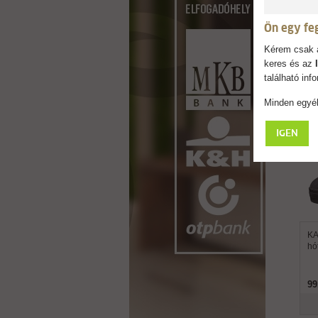
Ön egy fe
Kérem csak a
keres és az
található in
Minden egyéb
IGEN
KA
hó
99