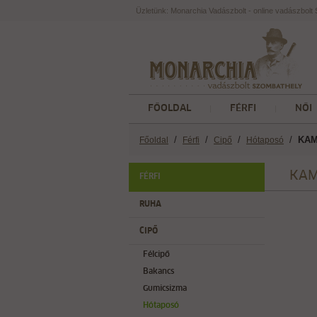
Üzletünk: Monarchia Vadászbolt - online vadászbol
FŐOLDAL
FÉRFI
NŐI
/
/
/
/
KAMI
Főoldal
Férfi
Cipő
Hótaposó
KAMI
FÉRFI
RUHA
CIPŐ
Félcipő
Bakancs
Gumicsizma
Hótaposó