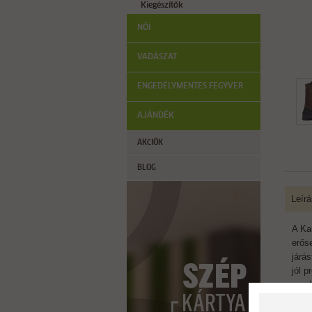
Kiegészítők
NŐI
VADÁSZAT
ENGEDÉLYMENTES FEGYVER
AJÁNDÉK
AKCIÓK
BLOG
Leírá
A Kam
erős
járás
jól p
csod
23 c