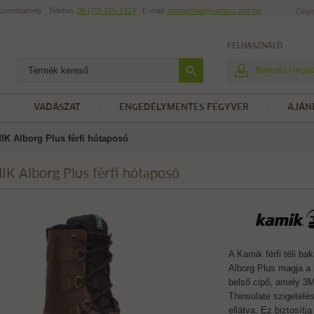
t Szombathely
Telefon:
06 (70) 315-1314
E-mail:
monarchia@vadasz.bolt.hu
Cégi
FELHASZNÁLÓ
Belépés / regis
VADÁSZAT
ENGEDÉLYMENTES FEGYVER
AJÁN
K Alborg Plus férfi hótaposó
K Alborg Plus férfi hótaposó
A Kamik férfi téli ba
Alborg Plus magja a 
belső cipő, amely 3
Thinsulate szigetelé
ellátva. Ez biztosítja