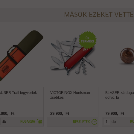
MÁSOK EZEKET VETT
USER Trail fegyvertok
VICTORINOX Huntsman
BLASER zárdugat
zsebkés
golyó, fa
.900,- Ft
29.900,- Ft
79.900,- Ft
db
db
KOSÁRBA
K
RÉSZLETEK