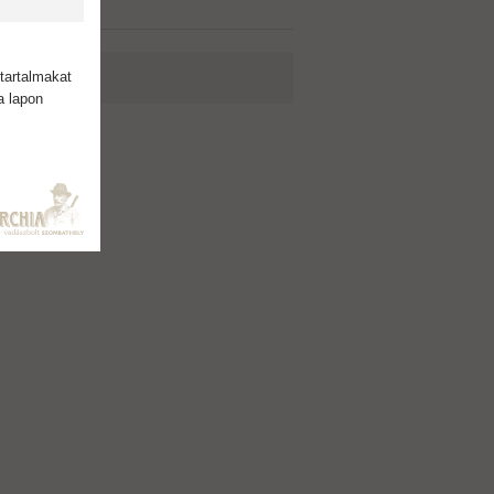
tartalmakat
a lapon