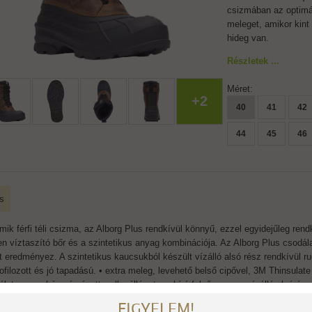
csizmában az optimá
meleget, amikor kint
hideg van.
Részletek ...
Méret:
+2
40
41
42
44
45
46
s
ik férfi téli csizma, az Alborg Plus rendkívül könnyű, ezzel egyidejűleg rendk
en víztaszító bőr és a szintetikus anyag kombinációja. Az Alborg Plus csodá
t eredményez. A szintetikus kaucsukból készült vízálló alsó rész rendkívül rug
rofilozott és jó tapadású. • extra meleg, levehető belső cipővel, 3M Thinsulat
álatosan puhán párnázott • ellenálló, strapabíró felső anyag • vízálló alsóré
m • súly 1800 g (43-as méret)
FIGYELEM!