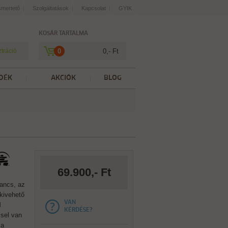
smertető
Szolgáltatások
Kapcsolat
GYIK
KOSÁR TARTALMA
ztráció
0
0,- Ft
DÉK
AKCIÓK
BLOG
69.900,- Ft
kancs, az
kivehető
VAN
M
KÉRDÉSE?
ssel van
 a