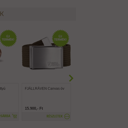
ÉK
tyú
FJÄLLRÄVEN Canvas öv
FJÄLLRÄVEN Canvas
Brass öv
15.900,- Ft
15.900,- Ft
OSÁRBA
RÉSZLETEK
RÉSZLETEK