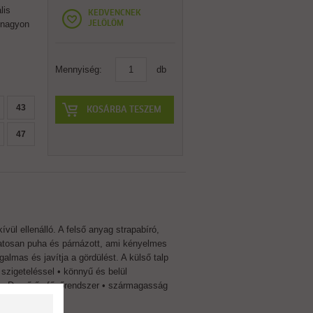
lis
KEDVENCNEK
 nagyon
JELÖLÖM
Mennyiség:
db
43
KOSÁRBA TESZEM
47
ívül ellenálló. A felső anyag strapabíró,
latosan puha és párnázott, ami kényelmes
almas és javítja a gördülést. A külső talp
e szigeteléssel • könnyű és belül
sz • D-gyűrűs fűzőrendszer • szármagasság