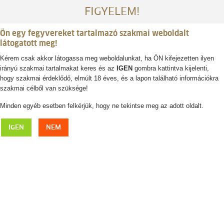
FIGYELEM!
Ön egy fegyvereket tartalmazó szakmai weboldalt
látogatott meg!
Kérem csak akkor látogassa meg weboldalunkat, ha ÖN kifejezetten ilyen
irányú szakmai tartalmakat keres és az
IGEN
gombra kattintva kijelenti,
Belépés / regisztráció
hogy szakmai érdeklődő, elmúlt 18 éves, és a lapon található információkra
szakmai célből van szüksége!
0
0,- Ft
Minden egyéb esetben felkérjük, hogy ne tekintse meg az adott oldalt.
HUKINOL vadriasztó folyadék ampulla
IGEN
NEM
szettben