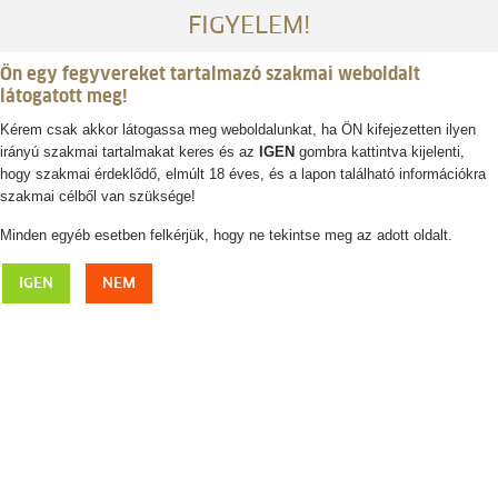
FIGYELEM!
Ön egy fegyvereket tartalmazó szakmai weboldalt
látogatott meg!
Kérem csak akkor látogassa meg weboldalunkat, ha ÖN kifejezetten ilyen
irányú szakmai tartalmakat keres és az
IGEN
gombra kattintva kijelenti,
Belépés / regisztráció
hogy szakmai érdeklődő, elmúlt 18 éves, és a lapon található információkra
szakmai célből van szüksége!
0
0,- Ft
Minden egyéb esetben felkérjük, hogy ne tekintse meg az adott oldalt.
HORNADY Rapid Safe 2700 pisztolykazetta
IGEN
NEM