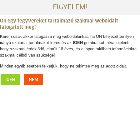
FIGYELEM!
Ön egy fegyvereket tartalmazó szakmai weboldalt
látogatott meg!
Kérem csak akkor látogassa meg weboldalunkat, ha ÖN kifejezetten ilyen
irányú szakmai tartalmakat keres és az
IGEN
gombra kattintva kijelenti,
Belépés / regisztráció
hogy szakmai érdeklődő, elmúlt 18 éves, és a lapon található információkra
szakmai célből van szüksége!
0
0,- Ft
Minden egyéb esetben felkérjük, hogy ne tekintse meg az adott oldalt.
HANWAG Banks Low Bunion LL túracipő
IGEN
NEM