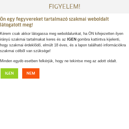
FIGYELEM!
Ön egy fegyvereket tartalmazó szakmai weboldalt
látogatott meg!
Kérem csak akkor látogassa meg weboldalunkat, ha ÖN kifejezetten ilyen
irányú szakmai tartalmakat keres és az
IGEN
gombra kattintva kijelenti,
Belépés / regisztráció
hogy szakmai érdeklődő, elmúlt 18 éves, és a lapon található információkra
szakmai célből van szüksége!
0
0,- Ft
Minden egyéb esetben felkérjük, hogy ne tekintse meg az adott oldalt.
FJÄLLRÄVEN Sarek Bino táska
IGEN
NEM