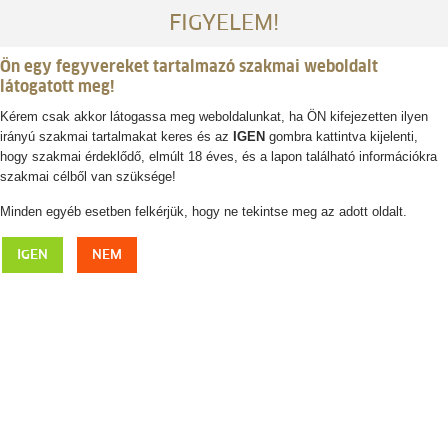
FIGYELEM!
Ön egy fegyvereket tartalmazó szakmai weboldalt
látogatott meg!
Kérem csak akkor látogassa meg weboldalunkat, ha ÖN kifejezetten ilyen
irányú szakmai tartalmakat keres és az
IGEN
gombra kattintva kijelenti,
Belépés / regisztráció
hogy szakmai érdeklődő, elmúlt 18 éves, és a lapon található információkra
szakmai célből van szüksége!
0
0,- Ft
Minden egyéb esetben felkérjük, hogy ne tekintse meg az adott oldalt.
FJÄLLRÄVEN Singi nadrágtartó
IGEN
NEM