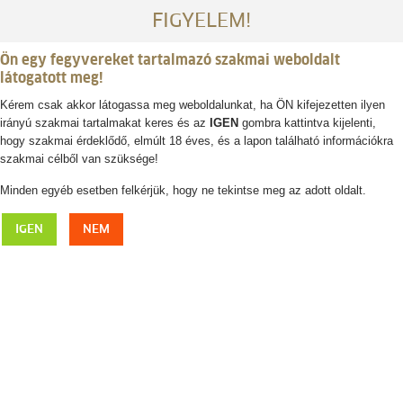
FIGYELEM!
Ön egy fegyvereket tartalmazó szakmai weboldalt
látogatott meg!
Kérem csak akkor látogassa meg weboldalunkat, ha ÖN kifejezetten ilyen
irányú szakmai tartalmakat keres és az
IGEN
gombra kattintva kijelenti,
Belépés / regisztráció
hogy szakmai érdeklődő, elmúlt 18 éves, és a lapon található információkra
szakmai célből van szüksége!
0
0,- Ft
Minden egyéb esetben felkérjük, hogy ne tekintse meg az adott oldalt.
FJÄLLRÄVEN Fjällglim II. ing
IGEN
NEM