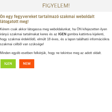
FIGYELEM!
Ön egy fegyvereket tartalmazó szakmai weboldalt
látogatott meg!
Kérem csak akkor látogassa meg weboldalunkat, ha ÖN kifejezetten ilyen
irányú szakmai tartalmakat keres és az
IGEN
gombra kattintva kijelenti,
Belépés / regisztráció
hogy szakmai érdeklődő, elmúlt 18 éves, és a lapon található információkra
szakmai célből van szüksége!
0
0,- Ft
Minden egyéb esetben felkérjük, hogy ne tekintse meg az adott oldalt.
FJÄLLRÄVEN Duck flanell ing
IGEN
NEM