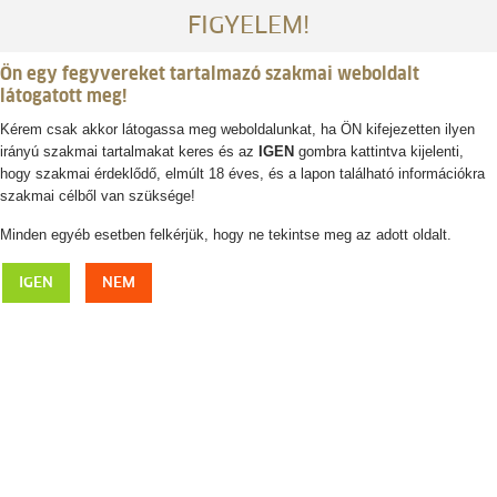
FIGYELEM!
Ön egy fegyvereket tartalmazó szakmai weboldalt
látogatott meg!
Kérem csak akkor látogassa meg weboldalunkat, ha ÖN kifejezetten ilyen
irányú szakmai tartalmakat keres és az
IGEN
gombra kattintva kijelenti,
Belépés / regisztráció
hogy szakmai érdeklődő, elmúlt 18 éves, és a lapon található információkra
szakmai célből van szüksége!
0
0,- Ft
Minden egyéb esetben felkérjük, hogy ne tekintse meg az adott oldalt.
FAULHABER varjúhívó síp
IGEN
NEM