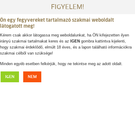
FIGYELEM!
Ön egy fegyvereket tartalmazó szakmai weboldalt
látogatott meg!
Kérem csak akkor látogassa meg weboldalunkat, ha ÖN kifejezetten ilyen
irányú szakmai tartalmakat keres és az
IGEN
gombra kattintva kijelenti,
Belépés / regisztráció
hogy szakmai érdeklődő, elmúlt 18 éves, és a lapon található információkra
szakmai célből van szüksége!
0
0,- Ft
Minden egyéb esetben felkérjük, hogy ne tekintse meg az adott oldalt.
HUBERTUS róka- és sakálhívó
IGEN
NEM