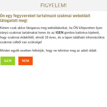
FIGYELEM!
Ön egy fegyvereket tartalmazó szakmai weboldalt
látogatott meg!
Kérem csak akkor látogassa meg weboldalunkat, ha ÖN kifejezetten ilyen
irányú szakmai tartalmakat keres és az
IGEN
gombra kattintva kijelenti,
Belépés / regisztráció
hogy szakmai érdeklődő, elmúlt 18 éves, és a lapon található információkra
szakmai célből van szüksége!
0
0,- Ft
Minden egyéb esetben felkérjük, hogy ne tekintse meg az adott oldalt.
Ezüstözött tál szarvasfejjel
IGEN
NEM