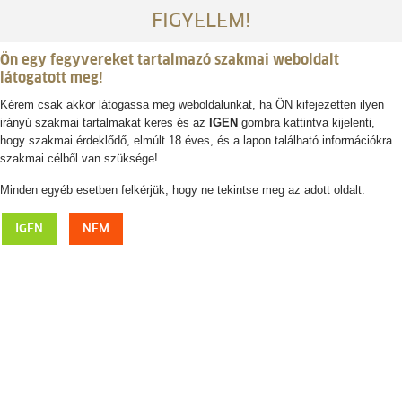
FIGYELEM!
Ön egy fegyvereket tartalmazó szakmai weboldalt
látogatott meg!
Kérem csak akkor látogassa meg weboldalunkat, ha ÖN kifejezetten ilyen
irányú szakmai tartalmakat keres és az
IGEN
gombra kattintva kijelenti,
Belépés / regisztráció
hogy szakmai érdeklődő, elmúlt 18 éves, és a lapon található információkra
szakmai célből van szüksége!
0
0,- Ft
Minden egyéb esetben felkérjük, hogy ne tekintse meg az adott oldalt.
DEERHUNTER Sheffield v-nyakú vadász
IGEN
NEM
pulóver